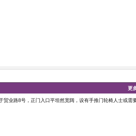
更
位于贸业路8号，正门入口平坦然宽阔，设有手推门轮椅人士或需