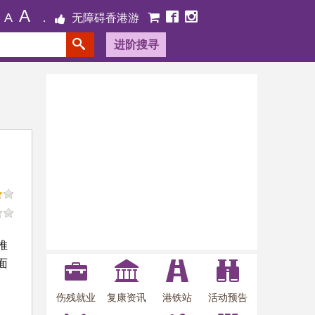
A
A
无障碍香港游
进阶搜寻
推
面
伤残就业
复康资讯
港铁站
活动预告