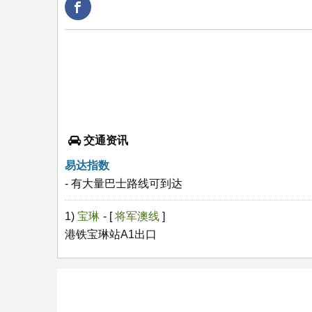
交通资讯
易达指数
- 有大量巴士路线可到达
1)
宝琳
- [
将军澳线
]
港铁宝琳站A1出口