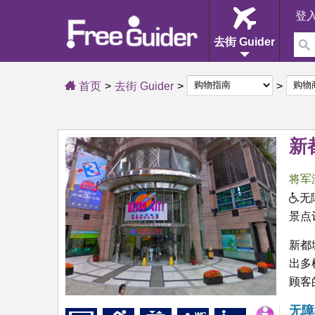
登
去街 Guider
首页
去街 Guider
新
将军
无
景点
新都
出多
顾客
无障