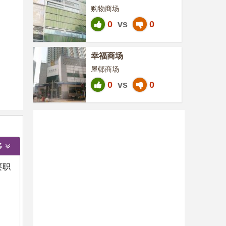
购物商场
0
vs
0
幸福商场
屋邨商场
0
vs
0
多
要职