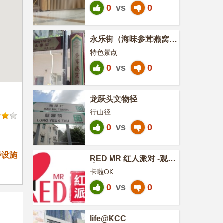
0
vs
0
永乐街（海味参茸燕窝
街）
特色景点
0
vs
0
龙跃头文物径
行山径
0
vs
0
碍设施
RED MR 红人派对 -观塘
店
卡啦OK
0
vs
0
life@KCC