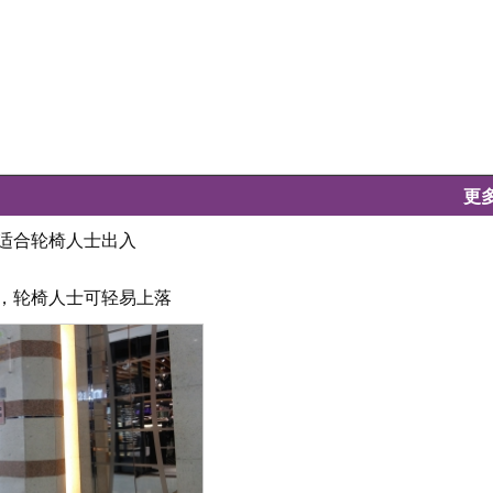
更
致适合轮椅人士出入
坦，轮椅人士可轻易上落