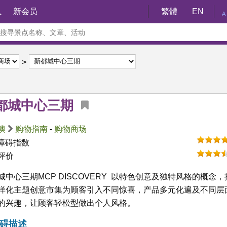
入
新会员
繁體
EN
A
都城中心三期
澳
购物指南
-
购物商场
障碍指数
评价
城中心三期MCP DISCOVERY 以特色创意及独特风格的概念，
样化主题创意市集为顾客引入不同惊喜，产品多元化遍及不同层
的兴趣，让顾客轻松型做出个人风格。
碍描述