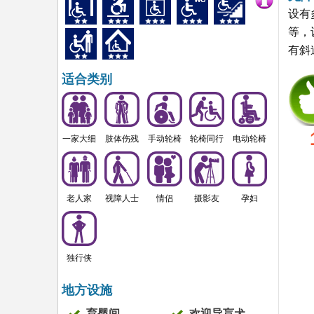
设有
等，
有斜
适合类别
一家大细
肢体伤残
手动轮椅
轮椅同行
电动轮椅
老人家
视障人士
情侣
摄影友
孕妇
独行侠
地方设施
育婴间
欢迎导盲犬