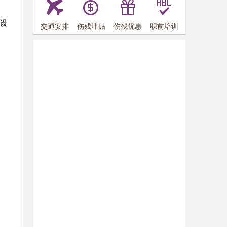
设
交通安排
伤残津贴
伤残优惠
职前培训