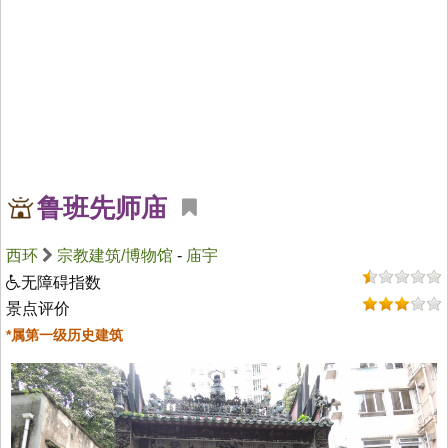
鲁班先师庙
西环
宗教建筑/博物馆
-
庙宇
无障碍指数
景点评价
*属第一级历史建筑