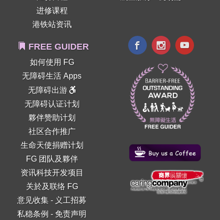
进修课程
港铁站资讯
FREE GUIDER
如何使用 FG
无障碍生活 Apps
无障碍出游
无障碍认证计划
夥伴赞助计划
社区合作推广
生命天使捐赠计划
FG 团队及夥伴
资讯科技开发项目
关於及联络 FG
意见收集
-
义工招募
私稳条例
-
免责声明