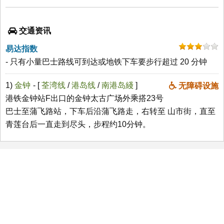
交通资讯
易达指数
- 只有小量巴士路线可到达或地铁下车要步行超过 20 分钟
1)
金钟
- [
荃湾线
/
港岛线
/
南港岛綫
]
无障碍设施
港铁金钟站F出口的金钟太古广场外乘搭23号
巴士至蒲飞路站，下车后沿蒲飞路走，右转至 山市街，直至
青莲台后一直走到尽头，步程约10分钟。