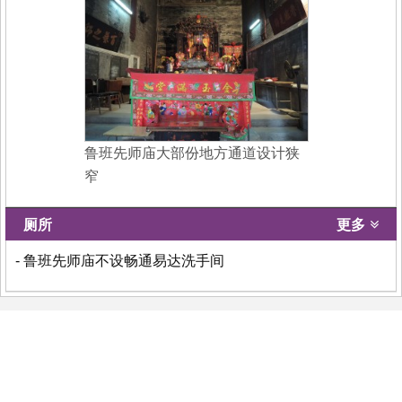
鲁班先师庙大部份地方通道设计狭
窄
厕所
更多
- 鲁班先师庙不设畅通易达洗手间