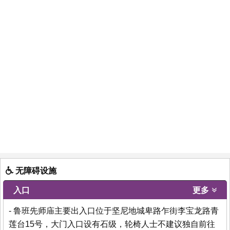
无障碍设施
入口
更多
- 鲁班先师庙主要出入口位于坚尼地城卑路乍街李宝龙路青
莲台15号，大门入口设有石级，轮椅人士不建议独自前往