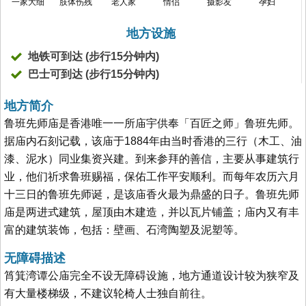
一家大细
肢体伤残
老人家
情侣
摄影友
孕妇
地方设施
地铁可到达 (步行15分钟内)
巴士可到达 (步行15分钟内)
地方简介
鲁班先师庙是香港唯一一所庙宇供奉「百匠之师」鲁班先师。
据庙内石刻记载，该庙于1884年由当时香港的三行（木工、油
漆、泥水）同业集资兴建。到来参拜的善信，主要从事建筑行
业，他们祈求鲁班赐福，保佑工作平安顺利。而每年农历六月
十三日的鲁班先师诞，是该庙香火最为鼎盛的日子。鲁班先师
庙是两进式建筑，屋顶由木建造，并以瓦片铺盖；庙内又有丰
富的建筑装饰，包括：壁画、石湾陶塑及泥塑等。
无障碍描述
筲箕湾谭公庙完全不设无障碍设施，地方通道设计较为狭窄及
有大量楼梯级，不建议轮椅人士独自前往。