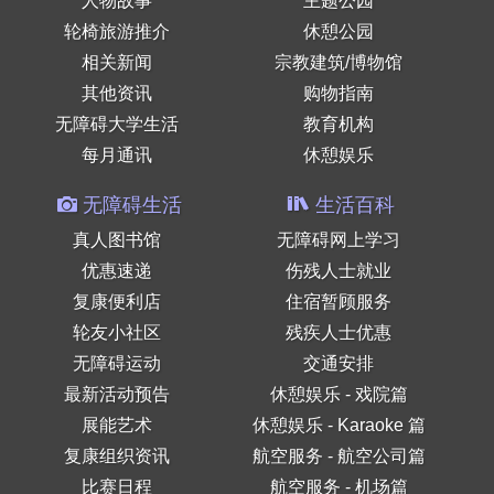
人物故事
主题公园
轮椅旅游推介
休憩公园
相关新闻
宗教建筑/博物馆
其他资讯
购物指南
无障碍大学生活
教育机构
每月通讯
休憩娱乐
无障碍生活
生活百科
真人图书馆
无障碍网上学习
优惠速递
伤残人士就业
复康便利店
住宿暂顾服务
轮友小社区
残疾人士优惠
无障碍运动
交通安排
最新活动预告
休憩娱乐 - 戏院篇
展能艺术
休憩娱乐 - Karaoke 篇
复康组织资讯
航空服务 - 航空公司篇
比赛日程
航空服务 - 机场篇