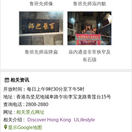
鲁班先师像
鲁班先师庙内貌
鲁班先师庙牌扁
庙内通道非常狭窄及
有石级
相关资讯
开放时间︰每日上午9时30分至下午5时
地址 : 香港岛坚尼地城卑路乍街李宝龙路青莲台15号
查询电话 : 2808-2880
网址 :
相关景点网址
相关介绍 :
Discover Hong Kong
ULifestyle
显示Google地图