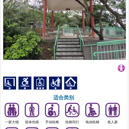
适合类别
一家大细
肢体伤残
手动轮椅
轮椅同行
电动轮椅
老人家