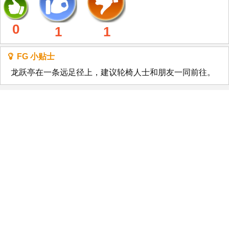
0
1
1
FG 小贴士
龙跃亭在一条远足径上，建议轮椅人士和朋友一同前往。