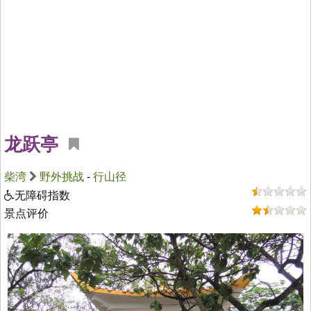
龙跃亭
柴湾
野外挑战
-
行山径
无障碍指数
景点评价