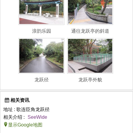
浪韵乐园
通往龙跃亭的斜道
龙跃径
龙跃亭外貌
相关资讯
地址 : 歌连臣角龙跃径
相关介绍 :
SeeWide
显示Google地图