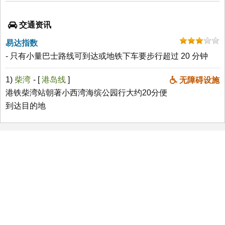
交通资讯
易达指数
- 只有小量巴士路线可到达或地铁下车要步行超过 20 分钟
1)
柴湾
- [
港岛线
]
无障碍设施
港铁柴湾站朝著小西湾海缤公园行大约20分便
到达目的地