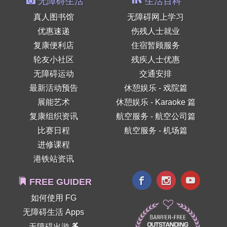
无障碍生活
生活百科
真人图书馆
无障碍网上学习
优惠速递
伤残人士就业
复康便利店
住宿暂顾服务
轮友小社区
残疾人士优惠
无障碍运动
交通安排
最新活动预告
休憩娱乐 - 戏院篇
展能艺术
休憩娱乐 - Karaoke 篇
复康组织资讯
航空服务 - 航空公司篇
比赛日程
航空服务 - 机场篇
进修课程
港铁站资讯
FREE GUIDER
如何使用 FG
无障碍生活 Apps
无障碍出游