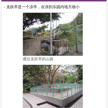
- 龙跃亭是一个凉亭，在浪韵乐园内地方细小
通往龙跃亭的山路