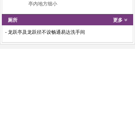
亭内地方细小
厕所
更多
- 龙跃亭及龙跃径不设畅通易达洗手间