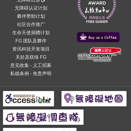
无障碍认证计划
夥伴赞助计划
社区合作推广
生命天使捐赠计划
FG 团队及夥伴
资讯科技开发项目
关於及联络 FG
意见收集
-
义工招募
私稳条例
-
免责声明