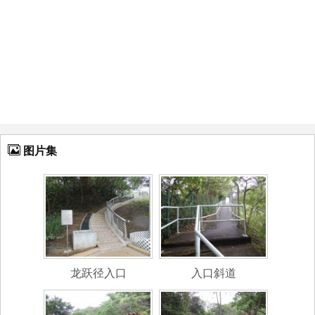
图片集
龙跃径入口
入口斜道