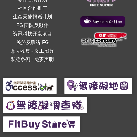
社区合作推广
生命天使捐赠计划
FG 团队及夥伴
资讯科技开发项目
关於及联络 FG
意见收集
-
义工招募
私稳条例
-
免责声明