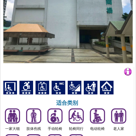
适合类别
一家大细
肢体伤残
手动轮椅
轮椅同行
电动轮椅
老人家