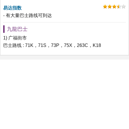
易达指数
- 有大量巴士路线可到达
九龍巴士
1) 广福街市
巴士路线 : 71K，71S，73P，75X，263C，K18