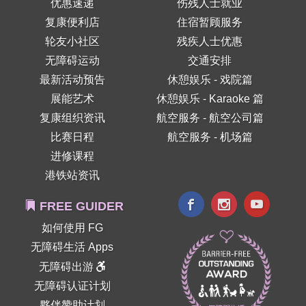
优惠速递
伤残人士就业
复康便利店
住宿暂顾服务
轮友小社区
残疾人士优惠
无障碍运动
交通安排
最新活动预告
休憩娱乐 - 戏院篇
展能艺术
休憩娱乐 - Karaoke 篇
复康组织资讯
航空服务 - 航空公司篇
比赛日程
航空服务 - 机场篇
进修课程
港铁站资讯
FREE GUIDER
如何使用 FG
无障碍生活 Apps
无障碍出游
无障碍认证计划
夥伴赞助计划