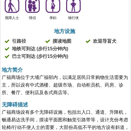
视障人士
情侣
孕妇
独行侠
地方设施
引路径
摸读地图
欢迎导盲犬
地铁可到达 (步行15分钟内)
巴士可到达 (步行15分钟内)
地方简介
广福商场位于大埔广福邨内，以满足居民日常购物生活需要为
主，所以设有中式酒楼、超级市场、自动柜员机、药房、诊
所、餐厅、便利店及各式商店等。
无障碍描述
广福商场设有多个无障碍设施，包括出入口、通道、升降机，
畅通易达洗手间，摸读平面图和触觉引路带等，设计充份考虑
轮椅/行动不便人士的需要，大部份高低不平的地方设有斜道，