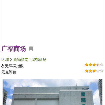
广福商场
大埔
购物指南
-
屋邨商场
无障碍指数
景点评价