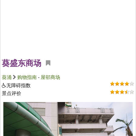
葵盛东商场
葵涌
购物指南
-
屋邨商场
无障碍指数
景点评价