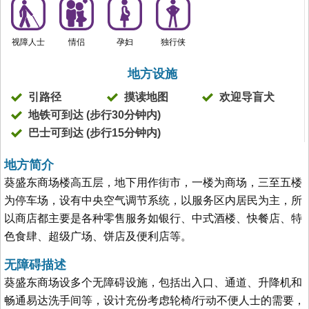
视障人士
情侣
孕妇
独行侠
地方设施
引路径
摸读地图
欢迎导盲犬
地铁可到达 (步行30分钟内)
巴士可到达 (步行15分钟内)
地方简介
葵盛东商场楼高五层，地下用作街市，一楼为商场，三至五楼
为停车场，设有中央空气调节系统，以服务区内居民为主，所
以商店都主要是各种零售服务如银行、中式酒楼、快餐店、特
色食肆、超级广场、饼店及便利店等。
无障碍描述
葵盛东商场设多个无障碍设施，包括出入口、通道、升降机和
畅通易达洗手间等，设计充份考虑轮椅/行动不便人士的需要，