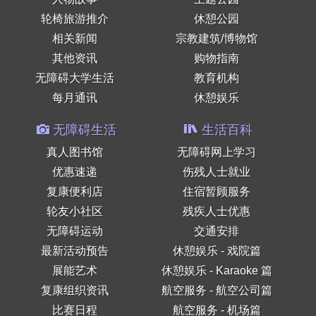
轮椅旅游推介
休憩公园
相关新闻
宗教建筑/博物馆
其他资讯
购物指南
无障碍大学生活
教育机构
每月通讯
休憩娱乐
无障碍生活
生活百科
真人图书馆
无障碍网上学习
优惠速递
伤残人士就业
复康便利店
住宿暂顾服务
轮友小社区
残疾人士优惠
无障碍运动
交通安排
最新活动预告
休憩娱乐 - 戏院篇
展能艺术
休憩娱乐 - Karaoke 篇
复康组织资讯
航空服务 - 航空公司篇
比赛日程
航空服务 - 机场篇