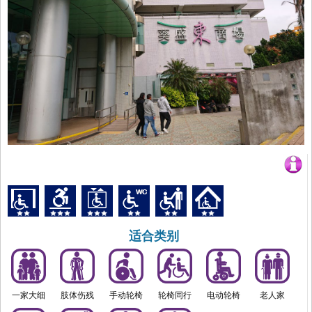
适合类别
一家大细
肢体伤残
手动轮椅
轮椅同行
电动轮椅
老人家