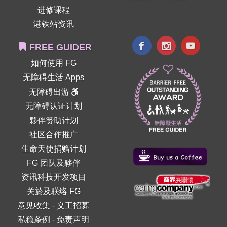
进修课程
港铁站资讯
FREE GUIDER
如何使用 FG
无障碍生活 Apps
无障碍出游
无障碍认证计划
夥伴赞助计划
社区合作推广
生命天使捐赠计划
FG 团队及夥伴
资讯科技开发项目
关於及联络 FG
意见收集
-
义工招募
私稳条例
-
免责声明