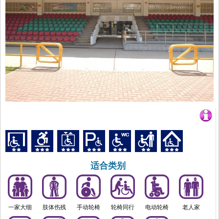
适合类别
一家大细
肢体伤残
手动轮椅
轮椅同行
电动轮椅
老人家