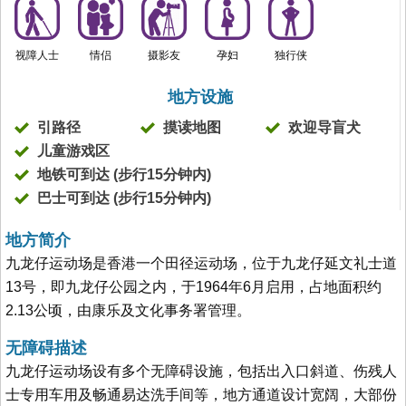
视障人士
情侣
摄影友
孕妇
独行侠
地方设施
引路径
摸读地图
欢迎导盲犬
儿童游戏区
地铁可到达 (步行15分钟内)
巴士可到达 (步行15分钟内)
地方简介
九龙仔运动场是香港一个田径运动场，位于九龙仔延文礼士道
13号，即九龙仔公园之内，于1964年6月启用，占地面积约
2.13公顷，由康乐及文化事务署管理。
无障碍描述
九龙仔运动场设有多个无障碍设施，包括出入口斜道、伤残人
士专用车用及畅通易达洗手间等，地方通道设计宽阔，大部份