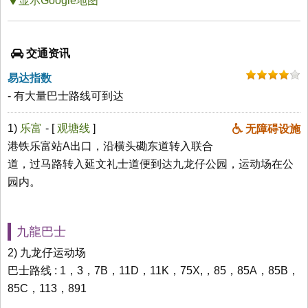
显示Google地图
交通资讯
易达指数
- 有大量巴士路线可到达
1)
乐富
- [
观塘线
]
无障碍设施
港铁乐富站A出口，沿横头磡东道转入联合
道，过马路转入延文礼士道便到达九龙仔公园，运动场在公
园内。
九龍巴士
2) 九龙仔运动场
巴士路线 : 1，3，7B，11D，11K，75X,，85，85A，85B，
85C，113，891