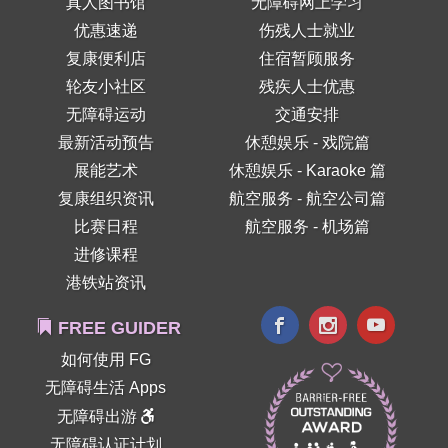
真人图书馆
无障碍网上学习
优惠速递
伤残人士就业
复康便利店
住宿暂顾服务
轮友小社区
残疾人士优惠
无障碍运动
交通安排
最新活动预告
休憩娱乐 - 戏院篇
展能艺术
休憩娱乐 - Karaoke 篇
复康组织资讯
航空服务 - 航空公司篇
比赛日程
航空服务 - 机场篇
进修课程
港铁站资讯
FREE GUIDER
如何使用 FG
无障碍生活 Apps
无障碍出游
无障碍认证计划