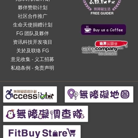
夥伴赞助计划
社区合作推广
生命天使捐赠计划
FG 团队及夥伴
资讯科技开发项目
关於及联络 FG
意见收集
-
义工招募
私稳条例
-
免责声明