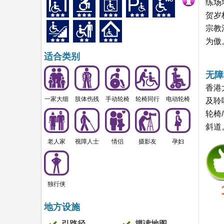
练场
贺岁
宗教
为傲
适合类别
无障
香港
一家大细
肢体伤残
手动轮椅
轮椅同行
电动轮椅
及聆
轮椅
斜道
老人家
视障人士
情侣
摄影友
孕妇
独行侠
地方设施
引路径
摸读地图