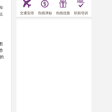
、
和
交通安排
伤残津贴
伤残优惠
职前培训
以
图
虑
的