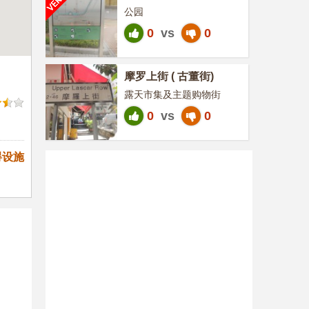
公园
0
vs
0
摩罗上街 ( 古董街)
露天市集及主题购物街
0
vs
0
碍设施