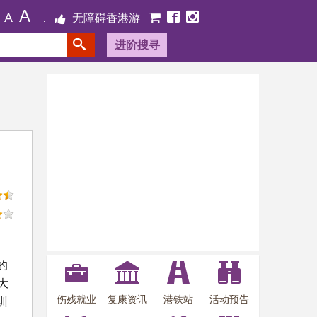
A
A
无障碍香港游
进阶搜寻
，
的
大
伤残就业
复康资讯
港铁站
活动预告
训