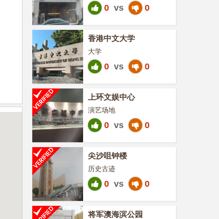
0
vs
0
香港中文大学
大学
0
vs
0
上环文娱中心
演艺场地
0
vs
0
尖沙咀钟楼
历史古迹
0
vs
0
将军澳海滨公园