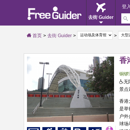
登
去街 Guider
首页
去街 Guider
香
铜锣
无
景点
香港
是举
户外
球场