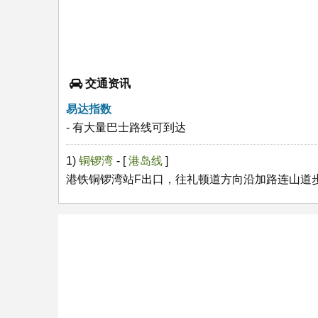
交通资讯
易达指数
- 有大量巴士路线可到达
1)
铜锣湾
- [
港岛线
]
港铁铜锣湾站F出口，往礼顿道方向沿加路连山道