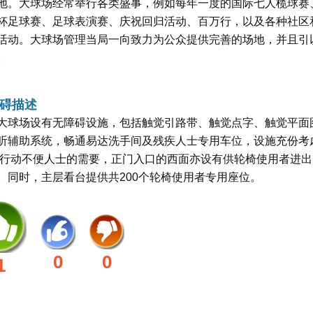
地。大球场经常举行各类盛事，例如每年一度的国际七人榄球赛
杯足球赛、足球表演赛、庆祝回归活动、百万行，以及各种社区
活动。大球场管理当局一向致力为公众提供完善的场地，并且引
。
碍描述
大球场设有无障碍设施，包括触觉引路带、触觉点字、触觉平面
听辅助系统，畅通易达洗手间及残疾人士专用车位，设施充份考
/行动不便人士的需要，正门入口的西面亦设有供轮椅使用者进出
。同时，主层看台提供共200个轮椅使用者专用座位。
0
0
1