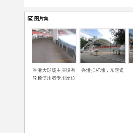
图片集
香港大球场主层设有
香港扫杆埔，东院道
轮椅使用者专用座位