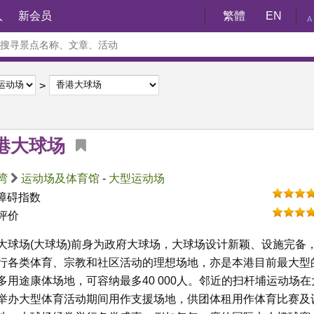
入
新会员
繁體
EN
A
港大球场
湾
运动场及体育馆
-
大型运动场
障碍指数
评价
大球场(大球场)前身为政府大球场，大球场设计新颖、设施完备
行各类体育、宗教和社区活动的理想场地，亦是本港目前最大型
多用途康体场地，可容纳最多40 000人。邻近的扫杆埔运动场在
举办大型体育活动期间用作支援场地，供团体租用作体育比赛及