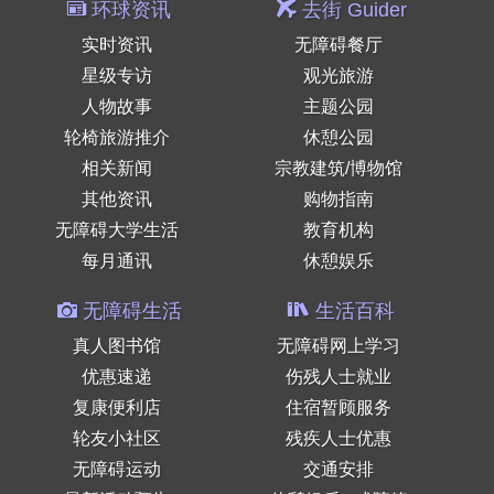
环球资讯
去街 Guider
实时资讯
无障碍餐厅
星级专访
观光旅游
人物故事
主题公园
轮椅旅游推介
休憩公园
相关新闻
宗教建筑/博物馆
其他资讯
购物指南
无障碍大学生活
教育机构
每月通讯
休憩娱乐
无障碍生活
生活百科
真人图书馆
无障碍网上学习
优惠速递
伤残人士就业
复康便利店
住宿暂顾服务
轮友小社区
残疾人士优惠
无障碍运动
交通安排