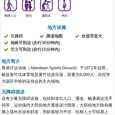
视障人士
情侣
摄影友
孕妇
地方设施
引路径
摸读地图
欢迎导盲犬
地铁可到达 (步行30分钟内)
巴士可到达 (步行15分钟内)
地方简介
香港仔运动场（Aberdeen Sports Ground）于1971年启用，
毗连黄竹坑体育馆及黄竹坑游乐场，容量为9,000人，此经常
为该区学校的运动会的主办场地。
无障碍描述
设有少量无障碍设施，包括斜道出入口、通道、畅通易达洗手
间等，运动场内大部份地方通道设计阔落，大部份地方除有楼
梯上落外亦设有斜道，而斜道较为平坦，轮椅人士可轻易上