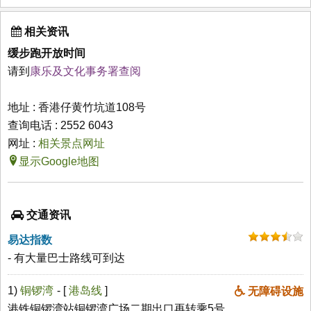
相关资讯
缓步跑开放时间
请到
康乐及文化事务署查阅
地址 : 香港仔黄竹坑道108号
查询电话 : 2552 6043
网址 :
相关景点网址
显示Google地图
交通资讯
易达指数
- 有大量巴士路线可到达
1)
铜锣湾
- [
港岛线
]
无障碍设施
港铁铜锣湾站铜锣湾广场二期出口再转乘5号