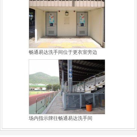
畅通易达洗手间位于更衣室旁边
场内指示牌往畅通易达洗手间