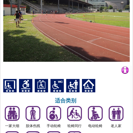
适合类别
一家大细
肢体伤残
手动轮椅
轮椅同行
电动轮椅
老人家