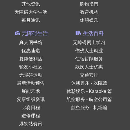
其他资讯
购物指南
无障碍大学生活
教育机构
每月通讯
休憩娱乐
无障碍生活
生活百科
真人图书馆
无障碍网上学习
优惠速递
伤残人士就业
复康便利店
住宿暂顾服务
轮友小社区
残疾人士优惠
无障碍运动
交通安排
最新活动预告
休憩娱乐 - 戏院篇
展能艺术
休憩娱乐 - Karaoke 篇
复康组织资讯
航空服务 - 航空公司篇
比赛日程
航空服务 - 机场篇
进修课程
港铁站资讯