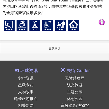
乌溪沙青年新村（Wu Kwai Sha Youth Village）位于香港新
界沙田区马鞍山鞍骏街2号，由香港中华基督教青年会管辖，
为全港宿营宿位最多及占...
更多景点
环球资讯
去街 Guider
实时资讯
无障碍餐厅
星级专访
观光旅游
人物故事
主题公园
轮椅旅游推介
休憩公园
相关新闻
宗教建筑/博物馆