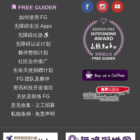
FREE GUIDER
如何使用 FG
无障碍生活 Apps
无障碍出游
无障碍认证计划
夥伴赞助计划
社区合作推广
生命天使捐赠计划
FG 团队及夥伴
资讯科技开发项目
关於及联络 FG
意见收集
-
义工招募
私稳条例
-
免责声明