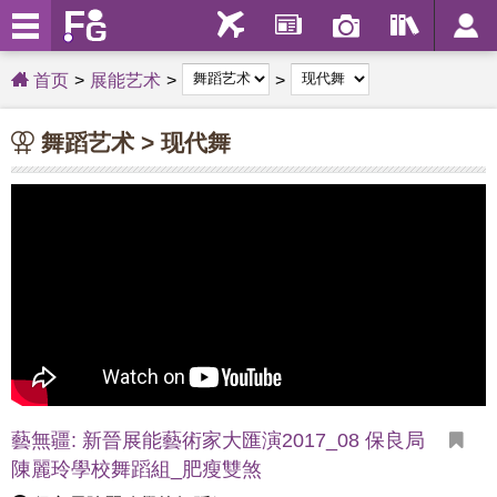
首页
展能艺术
舞蹈艺术 > 现代舞
藝無疆: 新晉展能藝術家大匯演2017_08 保良局
陳麗玲學校舞蹈組_肥瘦雙煞