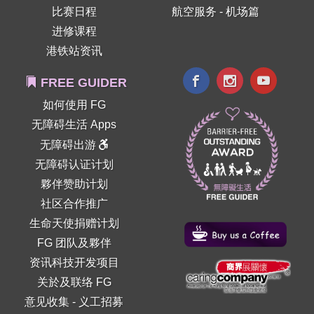
比赛日程
航空服务 - 机场篇
进修课程
港铁站资讯
FREE GUIDER
如何使用 FG
无障碍生活 Apps
无障碍出游
无障碍认证计划
夥伴赞助计划
社区合作推广
生命天使捐赠计划
FG 团队及夥伴
资讯科技开发项目
关於及联络 FG
意见收集
-
义工招募