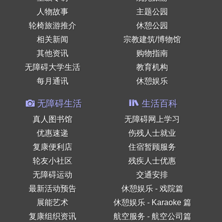
人物故事
主题公园
轮椅旅游推介
休憩公园
相关新闻
宗教建筑/博物馆
其他资讯
购物指南
无障碍大学生活
教育机构
每月通讯
休憩娱乐
无障碍生活
生活百科
真人图书馆
无障碍网上学习
优惠速递
伤残人士就业
复康便利店
住宿暂顾服务
轮友小社区
残疾人士优惠
无障碍运动
交通安排
最新活动预告
休憩娱乐 - 戏院篇
展能艺术
休憩娱乐 - Karaoke 篇
复康组织资讯
航空服务 - 航空公司篇