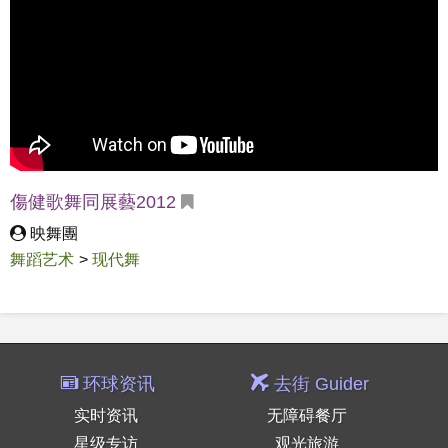
傷健歌舞同展藝2012
映舞團
舞蹈艺术
>
现代舞
环球资讯
去街 Guider
实时资讯
无障碍餐厅
星级专访
观光旅游