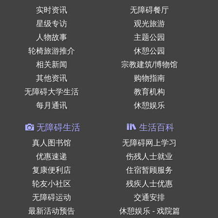
实时资讯
无障碍餐厅
星级专访
观光旅游
人物故事
主题公园
轮椅旅游推介
休憩公园
相关新闻
宗教建筑/博物馆
其他资讯
购物指南
无障碍大学生活
教育机构
每月通讯
休憩娱乐
无障碍生活
生活百科
真人图书馆
无障碍网上学习
优惠速递
伤残人士就业
复康便利店
住宿暂顾服务
轮友小社区
残疾人士优惠
无障碍运动
交通安排
最新活动预告
休憩娱乐 - 戏院篇