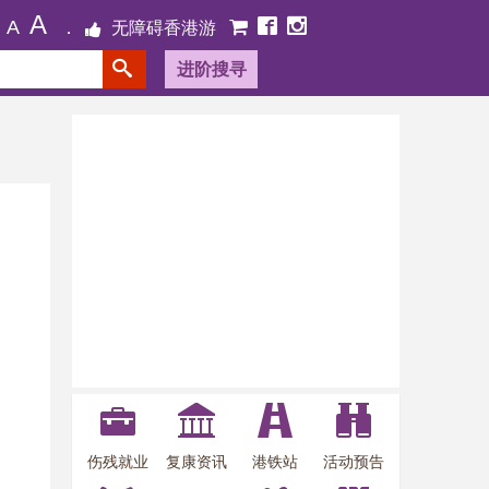
A
A
无障碍香港游
进阶搜寻
伤残就业
复康资讯
港铁站
活动预告