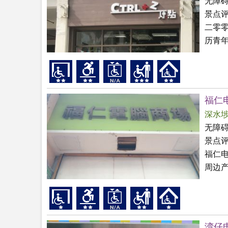
无障
景点
二零
历青年
福仁
深水
无障
景点
福仁
周边
湾仔