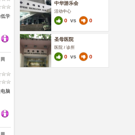
中华游乐会
活动中心
的低学
0
vs
0
圣母医院
医院 / 诊所
0
vs
0
及电脑