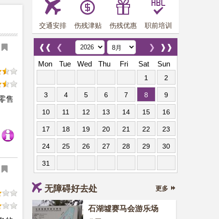
交通安排
伤残津贴
伤残优惠
职前培训
❰❰
❮
❯
❱❱
Mon
Tue
Wed
Thu
Fri
Sat
Sun
1
2
3
4
5
6
7
8
9
零售
10
11
12
13
14
15
16
17
18
19
20
21
22
23
24
25
26
27
28
29
30
31
无障碍好去处
更多
石湖墟赛马会游乐场