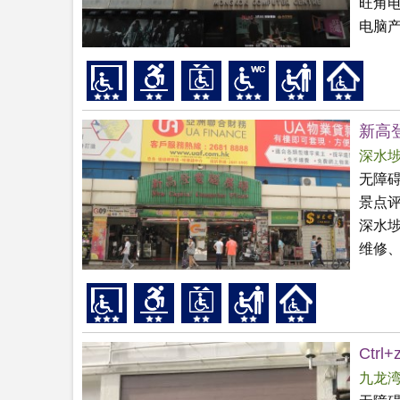
旺角
电脑产
新高
深水
无障
景点
深水
维修、
Ctr
九龙