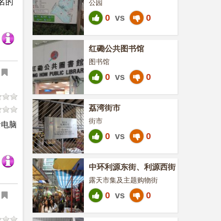
名的
公园
0
vs
0
红磡公共图书馆
图书馆
0
vs
0
荔湾街市
街市
括电脑
0
vs
0
中环利源东街、利源西街
露天市集及主题购物街
0
vs
0