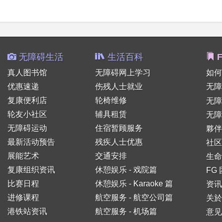
无障碍生活
生活百科
F
真人图书馆
无障碍网上学习
如何
优惠速递
伤残人士就业
无障
复康便利店
轮椅维修
无
轮友小社区
辅具租赁
无障
无障碍运动
住宿暂顾服务
夥伴
最新活动预告
残疾人士优惠
社区
展能艺术
交通安排
生命
复康组织资讯
休憩娱乐 - 戏院篇
FG
比赛日程
休憩娱乐 - Karaoke 篇
资讯
进修课程
航空服务 - 航空公司篇
关於
港铁站资讯
航空服务 - 机场篇
意见