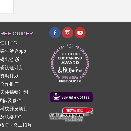
REE GUIDER
使用 FG
碍生活 Apps
障碍出游
碍认证计划
赞助计划
合作推广
天使捐赠计划
 团队及夥伴
科技开发项目
及联络 FG
收集
-
义工招募