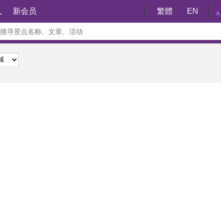
入
新会员
繁體
EN
A