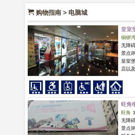
购物指南 > 电脑城
皇室
铜锣
无障
景点
皇室堡
店以及
旺角
旺角
无障
景点