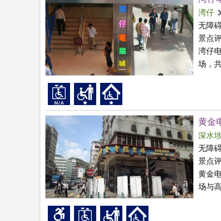
湾仔
无障
景点
湾仔
场，共
黄金
深水
无障
景点
黄金
场与高