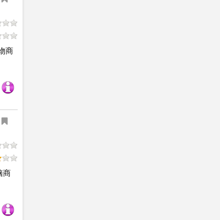
物商
脑商