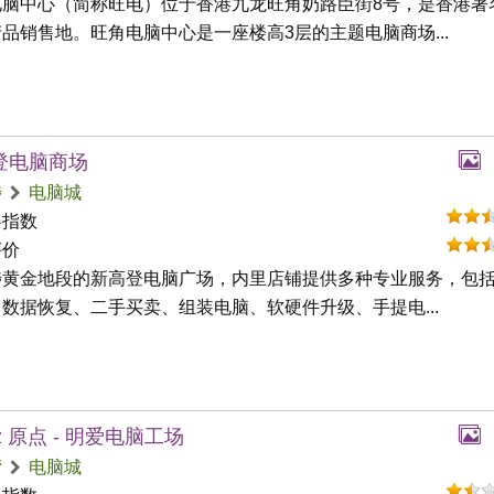
电脑中心（简称旺电）位于香港九龙旺角奶路臣街8号，是香港著
品销售地。旺角电脑中心是一座楼高3层的主题电脑商场...
登电脑商场
埗
电脑城
碍指数
评价
埗黄金地段的新高登电脑广场，内里店铺提供多种专业服务，包
数据恢复、二手买卖、组装电脑、软硬件升级、手提电...
l+z 原点 - 明爱电脑工场
湾
电脑城