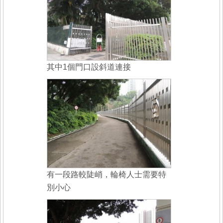
其中1個門口設斜道連接
有一段路較陡峭，輪椅人士需要特
別小心