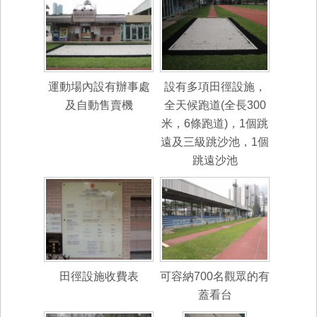
運動場內設有辦事處
設有多項田徑設施，
及自動售賣機
全天候跑道(全長300
米，6條跑道)，1個跳
遠及三級跳沙池，1個
跳遠沙池
田徑設施收費表
可容納700名觀眾的有
蓋看台