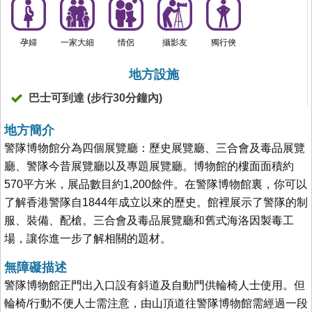
孕婦
一家大細
情侶
攝影友
獨行俠
地方設施
巴士可到達 (步行30分鐘內)
地方簡介
警隊博物館分為四個展覽廳：歷史展覽廳、三合會及毒品展覽
廳、警隊今昔展覽廳以及專題展覽廳。博物館的樓面面積約
570平方米，展品數目約1,200餘件。在警隊博物館裏，你可以
了解香港警隊自1844年成立以來的歷史。館裡展示了警隊的制
服、裝備、配槍。三合會及毒品展覽廳和舊式海洛因製毒工
場，讓你進一步了解相關的題材。
無障礙描述
警隊博物館正門出入口設有斜道及自動門供輪椅人士使用。但
輪椅/行動不便人士需注意，由山頂道往警隊博物館需經過一段