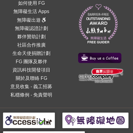
如何使用 FG
無障礙生活 Apps
無障礙出遊
無障礙認證計劃
夥伴贊助計劃
社區合作推廣
生命天使捐贈計劃
FG 團隊及夥伴
資訊科技開發項目
關於及聯絡 FG
意見收集
-
義工招募
私穩條例
-
免責聲明