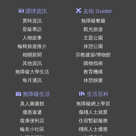
環球資訊
去街 Guider
實時資訊
無障礙餐廳
星級專訪
觀光旅遊
人物故事
主題公園
輪椅旅遊推介
休憩公園
相關新聞
宗教建築/博物館
其他資訊
購物指南
無障礙大學生活
教育機構
每月通訊
休憩娛樂
無障礙生活
生活百科
真人圖書館
無障礙網上學習
優惠速遞
傷殘人士就業
復康便利店
住宿暫顧服務
輪友小社區
殘疾人士優惠