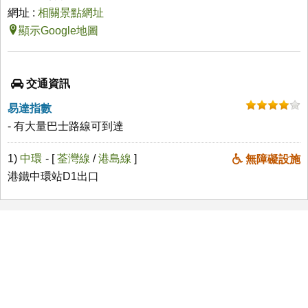
網址 :
相關景點網址
顯示Google地圖
交通資訊
易達指數
- 有大量巴士路線可到達
1)
中環
- [
荃灣線
/
港島線
]
無障礙設施
港鐵中環站D1出口