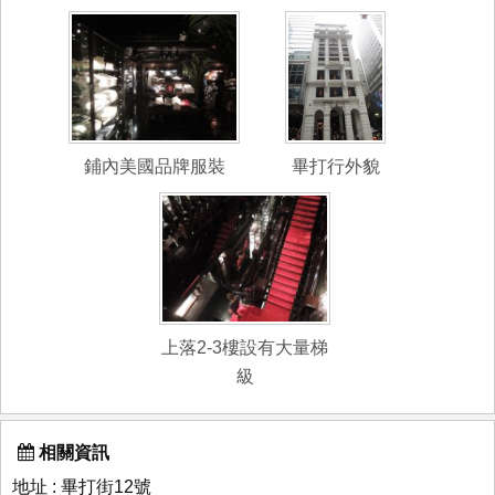
鋪內美國品牌服裝
畢打行外貌
上落2-3樓設有大量梯
級
相關資訊
地址 : 畢打街12號