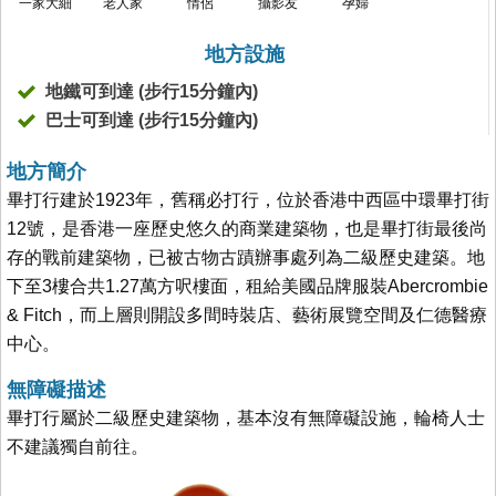
一家大細
老人家
情侶
攝影友
孕婦
地方設施
地鐵可到達 (步行15分鐘內)
巴士可到達 (步行15分鐘內)
地方簡介
畢打行建於1923年，舊稱必打行，位於香港中西區中環畢打街
12號，是香港一座歷史悠久的商業建築物，也是畢打街最後尚
存的戰前建築物，已被古物古蹟辦事處列為二級歷史建築。地
下至3樓合共1.27萬方呎樓面，租給美國品牌服裝Abercrombie
& Fitch，而上層則開設多間時裝店、藝術展覽空間及仁德醫療
中心。
無障礙描述
畢打行屬於二級歷史建築物，基本沒有無障礙設施，輪椅人士
不建議獨自前往。