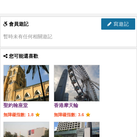
會員遊記
寫遊記
暫時未有任何相關遊記
您可能還喜歡
聖約翰座堂
香港摩天輪
無障礙指數: 1.8
無障礙指數: 3.6