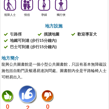
視障人士
情侶
孕婦
獨行俠
地方設施
引路徑
摸讀地圖
歡迎導盲犬
地鐵可到達 (步行15分鐘內)
巴士可到達 (步行15分鐘內)
地方簡介
龍興公共圖書館是一個小型公共圖書館，只設有基本無障礙設
施包括自動門及暢通易達詢問處。圖書館內全是平路輪椅人士
可輕易出入。
0
0
2