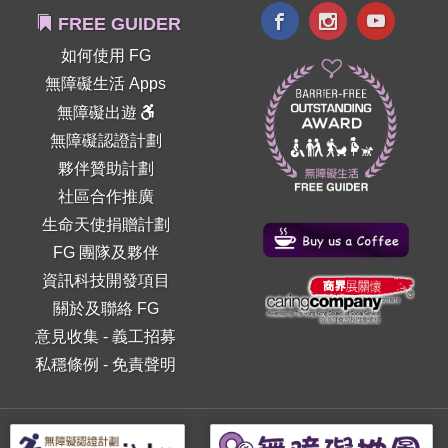
FREE GUIDER
如何使用 FG
無障礙生活 Apps
無障礙出遊
無障礙認證計劃
夥伴贊助計劃
社區合作推廣
生命天使捐贈計劃
FG 團隊及夥伴
資訊科技開發項目
關於及聯絡 FG
意見收集
-
義工招募
私穩條例
-
免責聲明