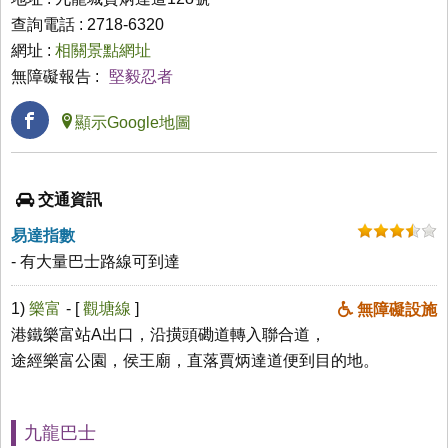
查詢電話 : 2718-6320
網址 :
相關景點網址
無障礙報告 :
堅毅忍者
顯示Google地圖
交通資訊
易達指數
- 有大量巴士路線可到達
1)
樂富
- [
觀塘線
]
無障礙設施
港鐵樂富站A出口，沿撗頭磡道轉入聯合道，
途經樂富公園，侯王廟，直落賈炳達道便到目的地。
九龍巴士