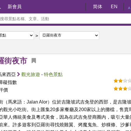
入
新會員
简体
EN
A
羅街夜市
馬來西亞
觀光旅遊
-
特色景點
障礙指數
評價
街（馬來語：Jalan Alor）位於吉隆坡武吉免登的西部，是吉隆
的觀光小吃街。街上匯集20多家餐廳及200家以上的攤檔，售賣
亞華人傳統美食及粵式美食，因為在武吉免登商圈內，吸引大量
前來。許多遊客到亞羅街尋找燒雞翼、烤魔鬼魚、炒粿條、沙爹