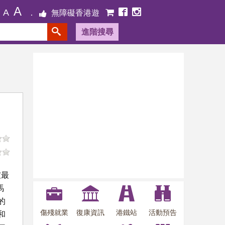
A
A
無障礙香港遊
進階搜尋
坡最
馬
的
傷殘就業
復康資訊
港鐵站
活動預告
和