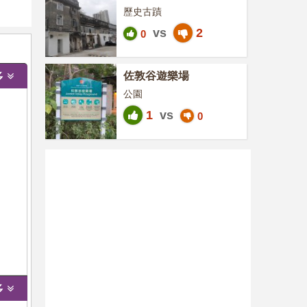
歷史古蹟
vs
2
0
佐敦谷遊樂場
多
公園
1
vs
0
多