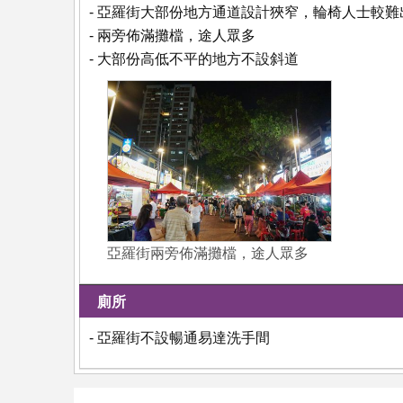
- 亞羅街大部份地方通道設計狹窄，輪椅人士較難
- 兩旁佈滿攤檔，途人眾多
- 大部份高低不平的地方不設斜道
亞羅街兩旁佈滿攤檔，途人眾多
廁所
- 亞羅街不設暢通易達洗手間