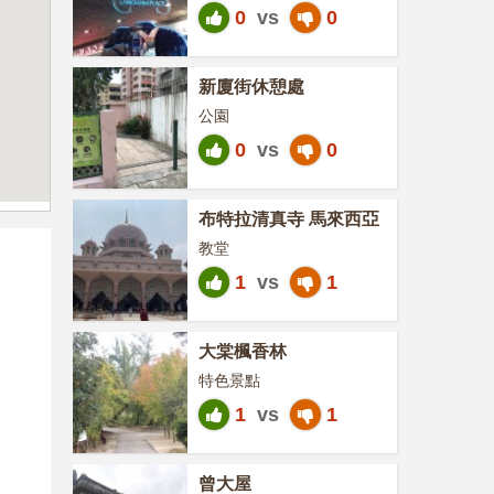
0
vs
0
新廈街休憩處
公園
0
vs
0
布特拉清真寺 馬來西亞
教堂
1
vs
1
大棠楓香林
特色景點
1
vs
1
曾大屋