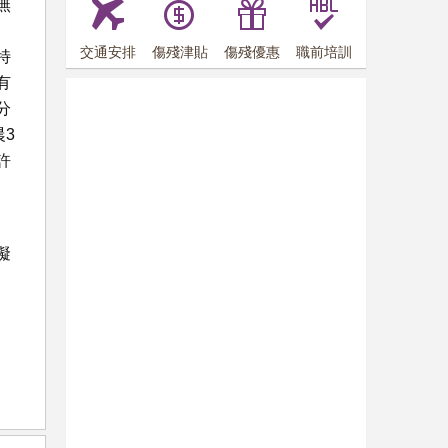
無
交通安排
傷殘津貼
傷殘優惠
職前培訓
特
有
分
3
許
礙