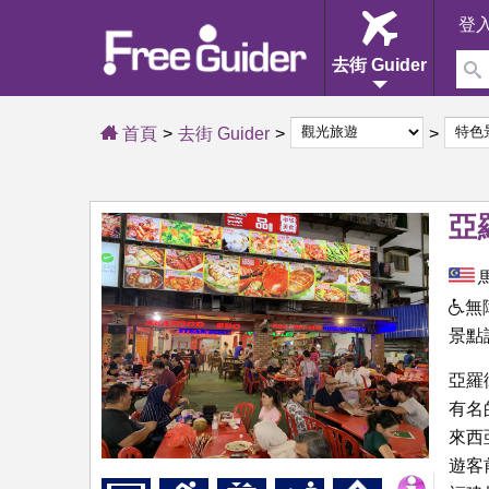
登
去街 Guider
首頁
去街 Guider
亞
無
景點
亞羅
有名
來西
遊客