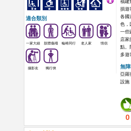
福建
損遊
各國
適合類別
色，
一些
店家
一家大細
肢體傷殘
輪椅同行
老人家
情侶
點。
多遊
無障
攝影友
獨行俠
亞羅
設施
0