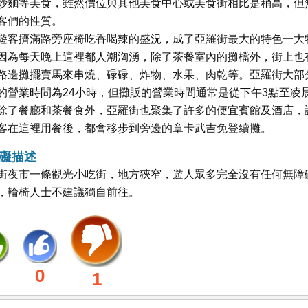
炒麵等美食，雖然價位與其他美食中心或美食街相比是稍高，但
客們的性質。
遊客擠滿路旁座椅吃香喝辣的盛況，成了亞羅街最大的特色一大
因為每天晚上這裡都人潮洶湧，除了茶餐室內的攤檔外，街上也
路邊攤擺賣馬來串燒、碌碌、炸物、水果、肉乾等。亞羅街大部
的營業時間為24小時，但攤販的營業時間通常是從下午3點至凌晨
除了餐廳和茶餐食外，亞羅街也聚集了許多的便宜賓館及酒店，
客在這裡用餐後，都會移步到旁邊的章卡武吉免登續攤。
礙描述
街夜市一條觀光小吃街，地方狹窄，遊人眾多完全沒有任何無障
，輪椅人士不建議獨自前往。
0
1