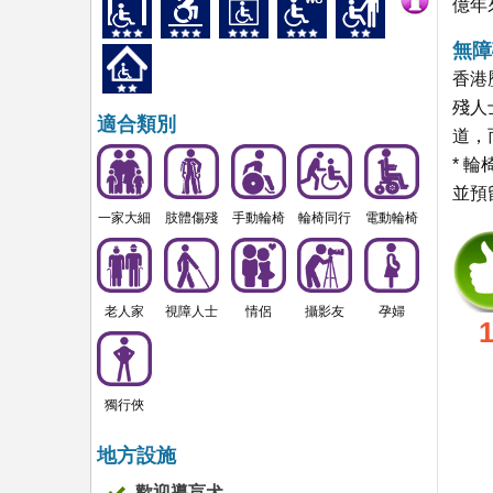
億年
無障
香港
殘人
適合類別
道，
* 
並預
一家大細
肢體傷殘
手動輪椅
輪椅同行
電動輪椅
老人家
視障人士
情侶
攝影友
孕婦
獨行俠
地方設施
歡迎導盲犬