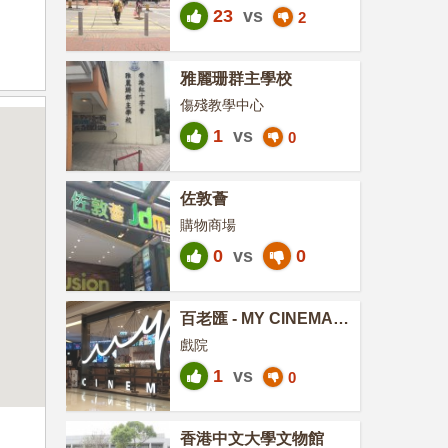
23
vs
2
雅麗珊群主學校
傷殘教學中心
1
vs
0
佐敦薈
購物商場
0
vs
0
百老匯 - MY CINEMA
YOHO MALL
戲院
1
vs
0
香港中文大學文物館