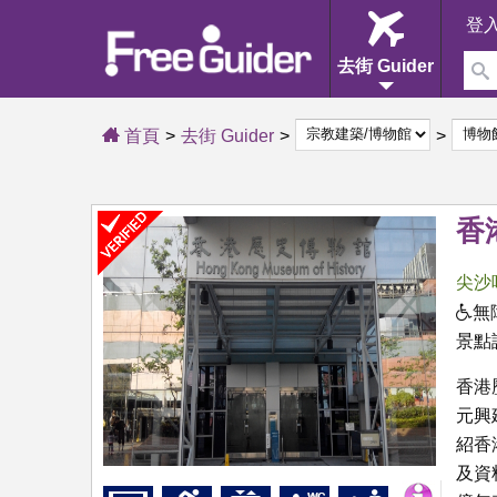
登
去街 Guider
首頁
去街 Guider
香
尖沙
無
景點
香港
元興
紹香
及資