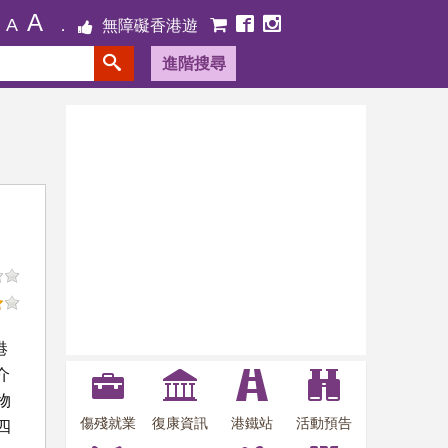
A
A
無障礙香港遊
進階搜尋
港
介
物
傷殘就業
復康資訊
港鐵站
活動預告
四