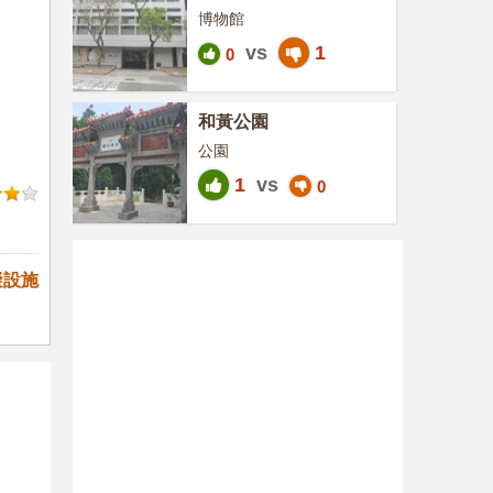
博物館
vs
1
0
和黃公園
公園
1
vs
0
礙設施