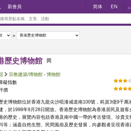
入
新會員
简体
EN
A
港歷史博物館
咀
宗教建築/博物館
-
博物館
障礙指數
評價
歷史博物館位於香港九龍尖沙咀漆咸道南100號，耗資3億9千萬
建，於1998年9月28日開放。香港歷史博物館為香港居民及遊客
港的歷史，展覽內容包括香港及南中國一帶的考古發現、珍貴文
料等；涵蓋自然生態、民間風俗及歷史發展，向參觀者呈現香港