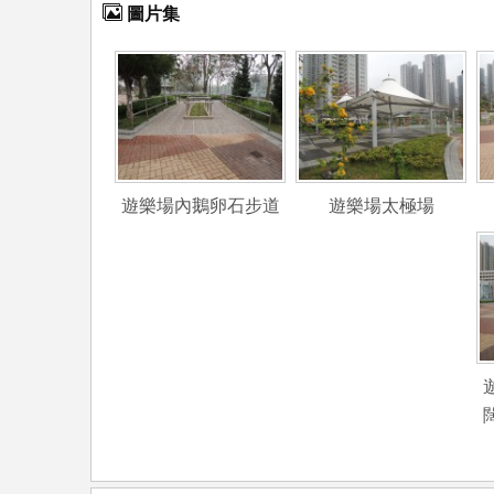
圖片集
遊樂場內鵝卵石步道
遊樂場太極場