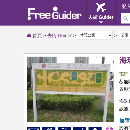
登
去街 Guider
首頁
去街 Guider
海
屯門
無
景點
海珠
設施
無障
設有