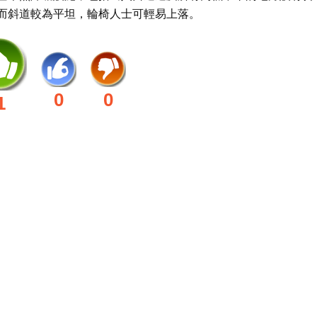
而斜道較為平坦，輪椅人士可輕易上落。
0
0
1