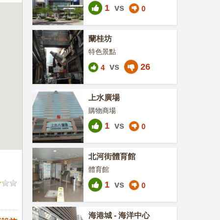
1
vs
0
蘭桂坊
特色景點
vs
26
4
上水廣場
購物商場
1
vs
0
北河街體育館
體育館
1
vs
0
海港城 - 海洋中心