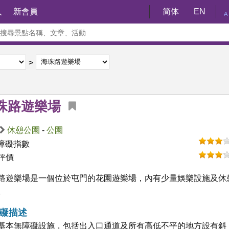
入
新會員
简体
EN
A
珠路遊樂場
休憩公園
-
公園
障礙指數
評價
路遊樂場是一個位於屯門的花園遊樂場，內有少量娛樂設施及休
。
礙描述
基本無障礙設施，包括出入口通道及所有高低不平的地方設有斜