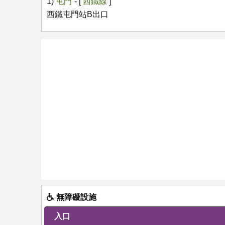
1)
屯門
- [
西鐵線
]
西鐵屯門站B出口
無障礙設施
入口