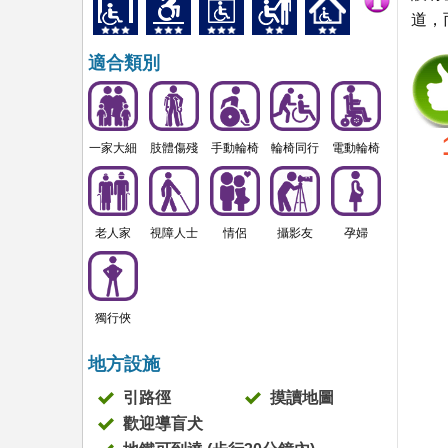
道，
適合類別
一家大細
肢體傷殘
手動輪椅
輪椅同行
電動輪椅
老人家
視障人士
情侶
攝影友
孕婦
獨行俠
地方設施
引路徑
摸讀地圖
歡迎導盲犬