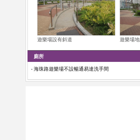
遊樂場設有斜道
遊樂場地
廁所
- 海珠路遊樂場不設暢通易達洗手間