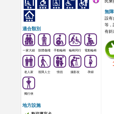
民乘
無障
設有
等，
適合類別
有斜
一家大細
肢體傷殘
手動輪椅
輪椅同行
電動輪椅
老人家
視障人士
情侶
攝影友
孕婦
獨行俠
地方設施
歡迎導盲犬