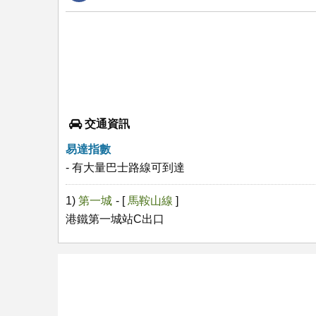
交通資訊
易達指數
- 有大量巴士路線可到達
1)
第一城
- [
馬鞍山線
]
港鐵第一城站C出口