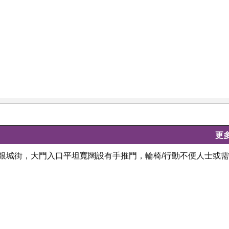
更
田銀城街，大門入口平坦寬闊設有手推門，輪椅/行動不便人士或