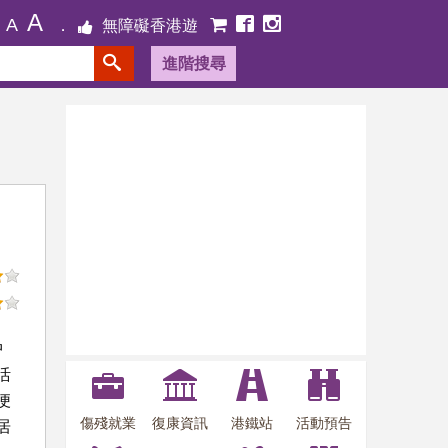
A
A
無障礙香港遊
進階搜尋
中
活
便
傷殘就業
復康資訊
港鐵站
活動預告
居