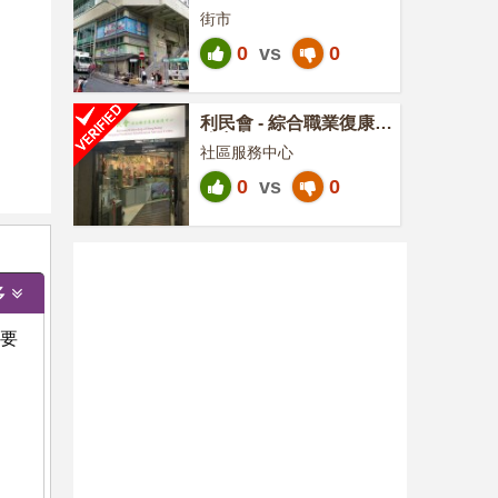
街市
0
vs
0
利民會 - 綜合職業復康服
務中心
社區服務中心
0
vs
0
多
需要