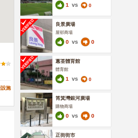
1
vs
0
良景廣場
屋邨商場
0
vs
0
蕙荃體育館
體育館
1
vs
0
礙設施
筲箕灣銀河廣場
購物商場
0
vs
0
正街街市