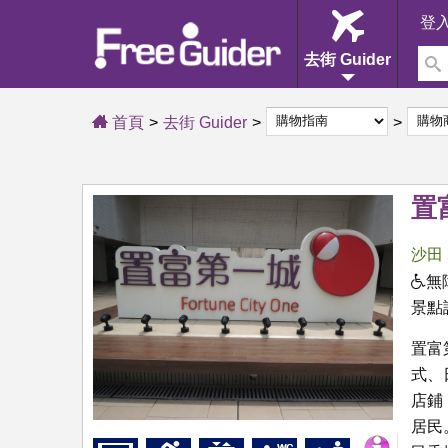
登
去街 Guider
首頁
去街 Guider
置
沙田
無
景點
置富
式、
店鋪
居民