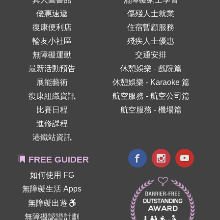
優惠速遞
傷殘人士就業
復康便利店
住宿暫顧服務
輪友小社區
殘疾人士優惠
無障礙運動
交通安排
最新活動預告
休憩娛樂 - 戲院篇
展能藝術
休憩娛樂 - Karaoke 篇
復康組織資訊
航空服務 - 航空公司篇
比賽日程
航空服務 - 機場篇
進修課程
港鐵站資訊
FREE GUIDER
如何使用 FG
無障礙生活 Apps
無障礙出遊
無障礙認證計劃