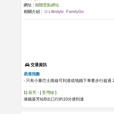
網址 :
相關景點網址
相關介紹 :
U Lifestyle
FamilyGo
交通資訊
易達指數
- 只有小量巴士路線可到達或地鐵下車要步行超過 2
1)
葵芳
- [
荃灣線
]
港鐵葵芳站B出口行約10分便到達