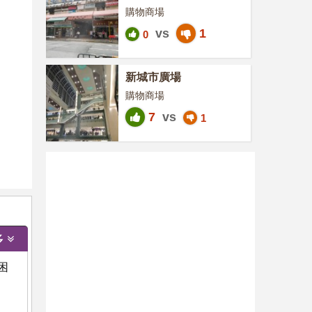
購物商場
vs
1
0
新城市廣場
購物商場
7
vs
1
多
困