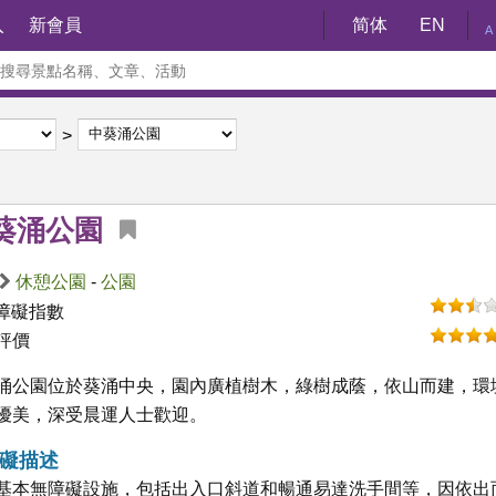
入
新會員
简体
EN
A
葵涌公園
休憩公園
-
公園
障礙指數
評價
涌公園位於葵涌中央，園內廣植樹木，綠樹成蔭，依山而建，環
優美，深受晨運人士歡迎。
礙描述
基本無障礙設施，包括出入口斜道和暢通易達洗手間等，因依出