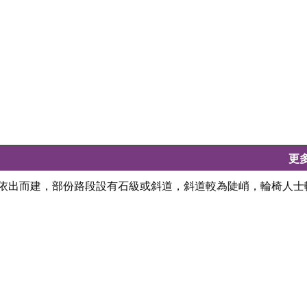
更
是依出而建，部份路段設有石級或斜道，斜道較為陡峭，輪椅人士