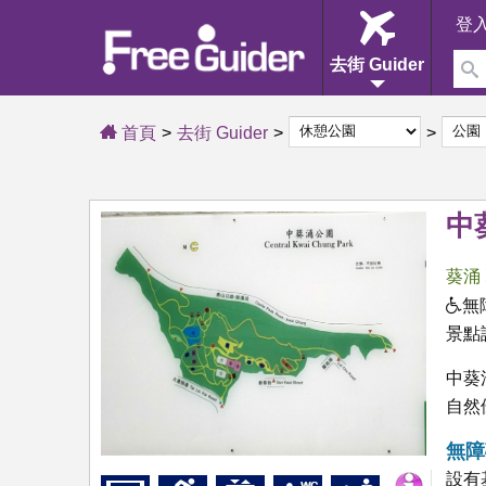
登
去街 Guider
首頁
去街 Guider
中
葵涌
無
景點
中葵
自然
無障
設有