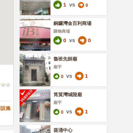
1
vs
0
銅鑼灣金百利商場
購物商場
0
vs
0
魯班先師廟
廟宇
vs
1
0
筲箕灣城隍廟
廟宇
礙設施
vs
1
0
葵涌中心