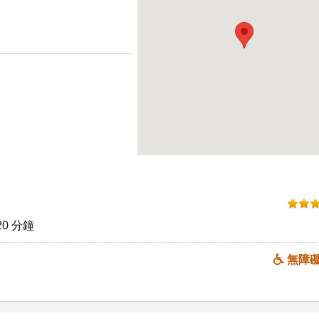
0 分鐘
無障