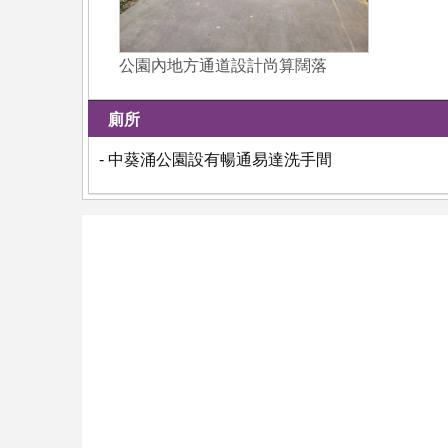
公園內地方通道設計尚算闊落
廁所
- 中葵涌公園設有暢通易達洗手間