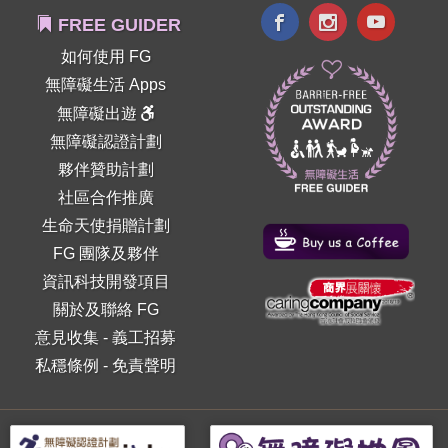
FREE GUIDER
如何使用 FG
無障礙生活 Apps
無障礙出遊
無障礙認證計劃
夥伴贊助計劃
社區合作推廣
生命天使捐贈計劃
FG 團隊及夥伴
資訊科技開發項目
關於及聯絡 FG
意見收集
-
義工招募
私穩條例
-
免責聲明