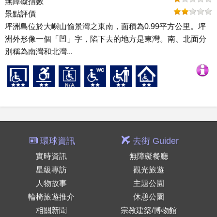
無障礙指數
景點評價
坪洲島位於大嶼山愉景灣之東南，面積為0.99平方公里。坪
洲外形像一個「凹」字，陷下去的地方是東灣。南、北面分
別稱為南灣和北灣...
環球資訊
去街 Guider
實時資訊
無障礙餐廳
星級專訪
觀光旅遊
人物故事
主題公園
輪椅旅遊推介
休憩公園
相關新聞
宗教建築/博物館