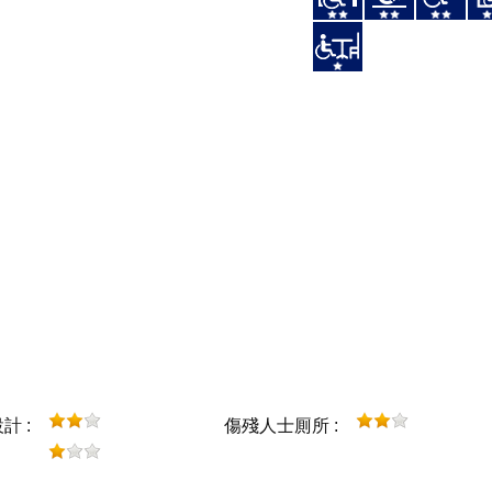
計 :
傷殘人士厠所 :