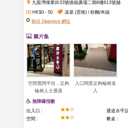
九龍灣偉業街33號德福廣場二期6樓613號舖
滇菜 (雲南)
粉麵/米線
HK$0 - 50
前往 Openrice 網址
圖片集
空間寬闊平坦，足夠
入口闊度足夠輪椅進
輪椅人士通過
入
無障礙指數
出入口 :
通道水平設
空間 :
餐桌 :