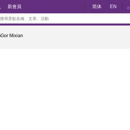
入
新會員
简体
EN
A
or Mixian