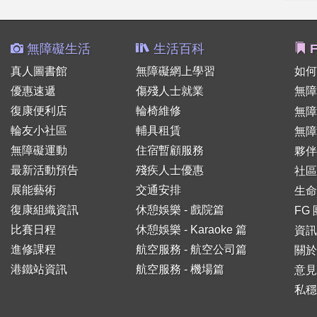
無障礙生活
生活百科
F
真人圖書館
無障礙網上學習
如何
優惠速遞
傷殘人士就業
無障
復康便利店
輪椅維修
無
輪友小社區
輔具租賃
無障
無障礙運動
住宿暫顧服務
夥伴
最新活動預告
殘疾人士優惠
社區
展能藝術
交通安排
生命
復康組織資訊
休憩娛樂 - 戲院篇
FG
比賽日程
休憩娛樂 - Karaoke 篇
資訊
進修課程
航空服務 - 航空公司篇
關於
港鐵站資訊
航空服務 - 機場篇
意見
私穩