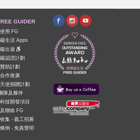
REE GUIDER
使用 FG
礙生活 Apps
障礙出遊
礙認證計劃
贊助計劃
合作推廣
天使捐贈計劃
 團隊及夥伴
科技開發項目
及聯絡 FG
收集
-
義工招募
條例
-
免責聲明