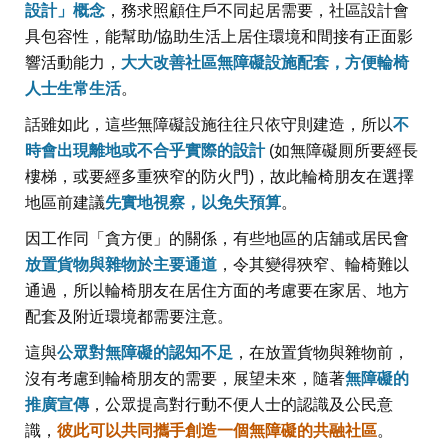
設計」概念
，務求照顧住戶不同起居需要，社區設計會
具包容性，能幫助/協助生活上居住環境和間接有正面影
響活動能力，
大大改善社區無障礙設施配套，方便輪椅
人士生常生活
。
話雖如此，這些無障礙設施往往只依守則建造，所以
不
時會出現離地或不合乎實際的設計
(如無障礙厠所要經長
樓梯，或要經多重狹窄的防火門)，故此輪椅朋友在選擇
地區前建議
先實地視察，以免失預算
。
因工作同「貪方便」的關係，有些地區的店舖或居民會
放置貨物與雜物於主要通道
，令其變得狹窄、輪椅難以
通過，所以輪椅朋友在居住方面的考慮要在家居、地方
配套及附近環境都需要注意。
這與
公眾對無障礙的認知不足
，在放置貨物與雜物前，
沒有考慮到輪椅朋友的需要，展望未來，隨著
無障礙的
推廣宣傳
，公眾提高對行動不便人士的認識及公民意
識，
彼此可以共同攜手創造一個無障礙的共融社區
。