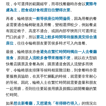
現，令可選擇的範圍縮窄，而尋找餐廳時亦會以
實際考
慮為主，想食或好食程度往往變得次要
。
再者，輪椅朋友
一般等侯座位時間偏長
，因為用餐的餐
桌需要適合輪椅駛進及用餐，變相選擇較少，例如餐桌
有固定椅子、高度不適合、或因內部窄狹而只可選擇近
門口的桌子，所以
要花上較多時間等待服務員安排合適
座位
，往往令輪椅朋友要苦侯多時才可入內進餐。
最後，輪椅朋友亦會
避免在繁忙時間時獨自一人去餐廳
進食
，原因是
人流較多會帶來種種不便
，就以在大型鎖
快餐店購票及拿餐為例，購票通道會因人流變多而狹
窄，令輪椅朋友排隊等候時相當難活動，到拿餐時亦需
要服務員協助，在其手忙腳亂的時候，就需要非常耐心
的等候。因此，輪椅人士在繁忙時間就需要盡量和朋友
一起用膳，否則往往要延後用膳及捱餓以錯開餐廳的繁
忙時間。
如果
想去新餐廳，又想避免「有得睇冇得入」
的情況出