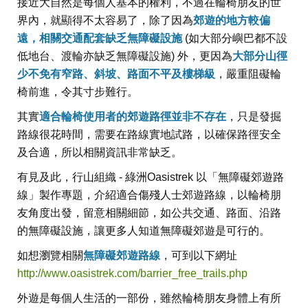
接近大自然是每個人基本的權利，不過在輪椅朋友的世
界內，就顯得不太容易了，除了因為
郊遊的地方較偏
遠，相關交通配套缺乏無障礙設施
(如大部分嶼巴都不設
低地台、渡輪亦缺乏無障礙設施) 外，更因為
大部分山徑
少不免有窄路、斜坡、路面不平及樓梯級
，嚴重阻礙輪
椅前進，令其寸步難行。
其實
適合輪椅使用者的郊遊路徑並非不存在
，只是發掘
路線很花時間，需要在路線實地試路，以確保路徑安全
及合適，所以相關資訊非常缺乏。
有見及此，行山組織 - 綠洲Oasistrek 以「無障礙郊遊路
線」製作專題，介紹適合傷殘人士郊遊路線，以輪椅朋
友角度出發，留意相關細節，如公共交通、路面、沿路
的無障礙設施，讓更多人知道無障礙郊遊是可行的。
如想瀏覽相關
無障礙郊遊路線
，可到以下網址
http://www.oasistrek.com/barrier_free_trails.php
外遊是每個人生活的一部份，雖然輪椅朋友身體上有所