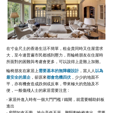
在寸金尺土的香港生活不簡單，租金貴同時又住屋需求
大，至今連普遍市民都感到壓力，而輪椅朋友在住屋時
所面對的困難與考慮會更多，可以說得上是難上加難。
輪椅朋友在家居上
需要基本的無障礙設計
，當人人
以為
最安全的屋企
，卻原來
都會危機四伏
，少少的地面不
平，亦有機會造成跌倒或反車，帶來極大的危險及不
便，一般傷殘人士的家居需要注意 :
- 家居外進入時有一個大門門檻 / 鐵閘，就需要輔助斜板
進出
- 房間如有石壆，地台高低不平，難驅動輪椅進出，需要