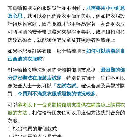
其實輪椅朋友的服裝設計並不困難，
只需要用小小創意
及心思
，就可以令他們穿衣更簡單美觀，例如把衣服設
計得足夠寛鬆，因為寛鬆才能更輕易穿著，亦會令衣服
可將胸前的安全帶隱藏起來變得更美觀，或把鈕扣和拉
鏈改為磁石，就能讓傷健兒童及其照顧者輕鬆穿上
如果不想要訂製衣服，那麼輪椅朋友
如何可以購買到自
己合適的衣服呢
?
對坐輪椅沒辦法起身的脊髓損傷朋友來說，
最困難的部
分是沒辦法在服裝店試穿
，特別是買褲子，往往不可以
像健全人士一般可以
「左試右試」
確保合身及美觀才購
買，
令買到不滿意衣服或退換的情況較多
。
可以
參考以下一位脊髓損傷朋友提供在網路線上購買衣
服的方法
，相信輪椅朋友也可以用這個方法找到合身的
衣服。
1. 找出想買的那個款式
2. 找出想買的衣服尺寸表