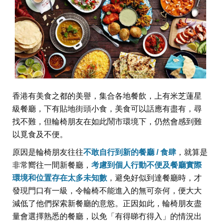
香港有美食之都的美譽，集合各地餐飲，上有米芝蓮星
級餐廳，下有貼地街頭小食，美食可以話應有盡有，尋
找不難，但輪椅朋友在如此鬧市環境下，仍然會感到難
以覓食及不便。
原因是輪椅朋友往往
不敢自行到新的餐廳 / 食肆
，就算是
非常嚮往一間新餐廳，
考慮到個人行動不便及餐廳實際
環境和位置存在太多未知數
，避免好似到達餐廳時，才
發現門口有一級，令輪椅不能進入的無可奈何，便大大
減低了他們探索新餐廳的意慾。正因如此，輪椅朋友盡
量會選擇熟悉的餐廳，以免「有得睇冇得入」的情況出