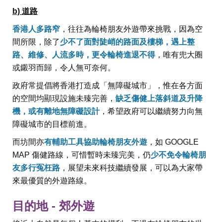
b) 道路
香港人多路窄
，往往為輪椅朋友外遊帶來挑戰，因為空
間所限，除了
少不了面對陡峭的路面及樓梯，遇上整
路、維修、人流多時，更令輪椅進退不得
，唯有兜大圈
或鎩羽而歸，令人無可奈何。
政府常提倡將香港打造成「無障礙城市」，惟在各方面
的空間均顯現設施未臻完善，
缺乏傷健上落斜道及升降
機，或有離地無障礙設計
，希望政府可以繼續努力向無
障礙城市的目標前進。
而坊間亦
有輔助工具協助輪椅朋友外遊
，如 GOOGLE
MAP 傷健路線，可惜暫時未臻完美，仍
少不免令輪椅朋
友多行冤枉路
，展望未來科技繼續發展，可以為大家帶
來最優質的外遊路線。
目的地 - 郊外遊