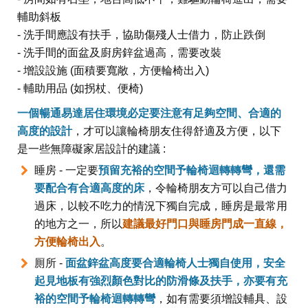
輔助斜板
- 洗手間應設有扶手，協助傷殘人士借力，防止跌倒
- 洗手間的面盆及廚房鋅盆過高，需要改裝
- 增設設施 (面積要寬敞，方便輪椅出入)
- 輔助用品 (如拐杖、便椅)
一個暢通易達居住環境必定要注意有足夠空間、合適的
高度的設計
，才可以讓輪椅朋友住得舒適及方便，以下
是一些無障礙家居設計的建議 :
睡房 - 一定要
預留充裕的空間予輪椅迴轉轉彎，還需
要配合有合適高度的床
，令輪椅朋友方可以自己借力
過床，以較不吃力的情況下獨自完成，睡房是最常用
的地方之一，所以
建議最好門口與睡房門成一直線，
方便輪椅出入
。
厠所 -
面盆鋅盆高度要合適輪椅人士獨自使用，安全
起見地板有強烈顏色對比的防滑條及扶手，亦要有充
裕的空間予輪椅迴轉轉彎
，如有需要須增設輔具、設