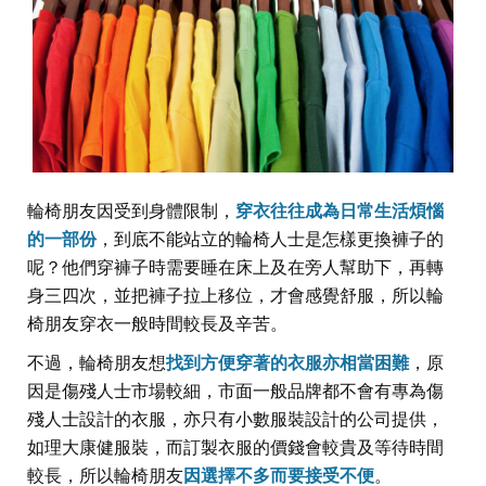
輪椅朋友因受到身體限制，
穿衣往往成為日常生活煩惱
的一部份
，到底不能站立的輪椅人士是怎樣更換褲子的
呢？他們穿褲子時需要睡在床上及在旁人幫助下，再轉
身三四次，並把褲子拉上移位，才會感覺舒服，所以輪
椅朋友穿衣一般時間較長及辛苦。
不過，輪椅朋友想
找到方便穿著的衣服亦相當困難
，原
因是傷殘人士市場較細，市面一般品牌都不會有專為傷
殘人士設計的衣服，亦只有小數服裝設計的公司提供，
如理大康健服裝，而訂製衣服的價錢會較貴及等待時間
較長，所以輪椅朋友
因選擇不多而要接受不便
。