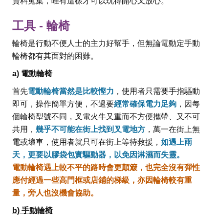
資料蒐集，唯有這樣才可以玩得開心又放心。
工具 - 輪椅
輪椅是行動不便人士的主力好幫手，但無論電動定手動
輪椅都有其面對的困難。
a) 電動輪椅
首先
電動輪椅當然是比較慳力
，使用者只需要手指驅動
即可，操作簡單方便，不過要
經常確保電力足夠
，因每
個輪椅型號不同，叉電火牛又重而不方便攜帶、又不可
共用，
幾乎不可能在街上找到叉電地方
，萬一在街上無
電或壞車，使用者就只可在街上等待救援，
如遇上雨
天，更要以膠袋包實驅動器，以免因淋濕而失靈。
電動輪椅遇上較不平的路時會更顛簸，也完全沒有彈性
應付經過一些高門框或店鋪的梯級，亦因輪椅較有重
量，旁人也沒機會協助。
b) 手動輪椅