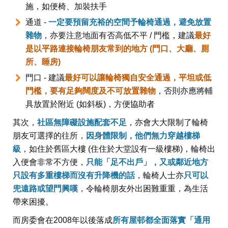
施，如便椅、加裝扶手
通道 -
一定要預留充裕的空間予輪椅通過，避免放置
雜物
，亦要注意地面有否高低不平 / 門檻，建議
最好
是以平路連接輪椅朋友常到的地方 (門口、大廳、厠
所、睡房)
門口 - 建議
最好可以讓輪椅獨自安全通過，平坦或低
門檻，要有足夠闊度及不可放置雜物
，否則亦應將輔
具放置於附近 (如斜板)，方便協助者
其次，
社區無障礙設施配套不足
，亦會大大限制了輪椅
朋友可選擇的往所，
因身體限制，他們無力穿越樓梯
級
，如住於舊區大樓 (住住於大堂設有一級樓梯)，輪椅出
入便會非常不方便，
只能「足不出戶」，又或鄰近地方
只設有多重樓梯而沒有升降機的話
，輪椅人士亦
只可以
兜遠路或望門興嘆
，令輪椅朋友外出困難重重，為生活
帶來困擾。
而房委會在2008年以後落成
所有屋邨都全面落實「通用