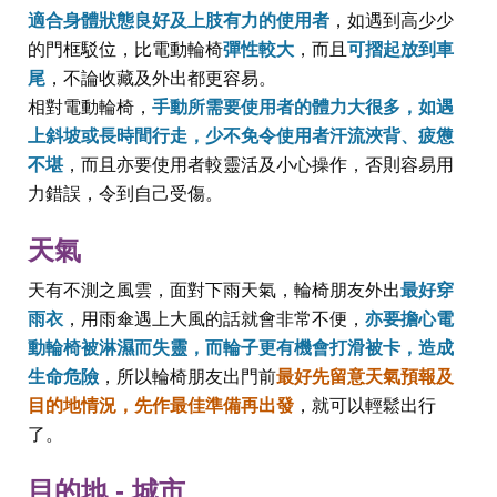
適合身體狀態良好及上肢有力的使用者
，如遇到高少少
的門框駁位，比電動輪椅
彈性較大
，而且
可摺起放到車
尾
，不論收藏及外出都更容易。
相對電動輪椅，
手動所需要使用者的體力大很多，如遇
上斜坡或長時間行走，少不免令使用者汗流浹背、疲憊
不堪
，而且亦要使用者較靈活及小心操作，否則容易用
力錯誤，令到自己受傷。
天氣
天有不測之風雲，面對下雨天氣，輪椅朋友外出
最好穿
雨衣
，用雨傘遇上大風的話就會非常不便，
亦要擔心電
動輪椅被淋濕而失靈，而輪子更有機會打滑被卡，造成
生命危險
，所以輪椅朋友出門前
最好先留意天氣預報及
目的地情況，先作最佳準備再出發
，就可以輕鬆出行
了。
目的地 - 城市