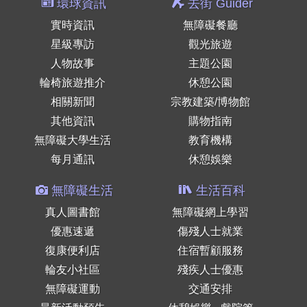
環球資訊
去街 Guider
實時資訊
無障礙餐廳
星級專訪
觀光旅遊
人物故事
主題公園
輪椅旅遊推介
休憩公園
相關新聞
宗教建築/博物館
其他資訊
購物指南
無障礙大學生活
教育機構
每月通訊
休憩娛樂
無障礙生活
生活百科
真人圖書館
無障礙網上學習
優惠速遞
傷殘人士就業
復康便利店
住宿暫顧服務
輪友小社區
殘疾人士優惠
無障礙運動
交通安排