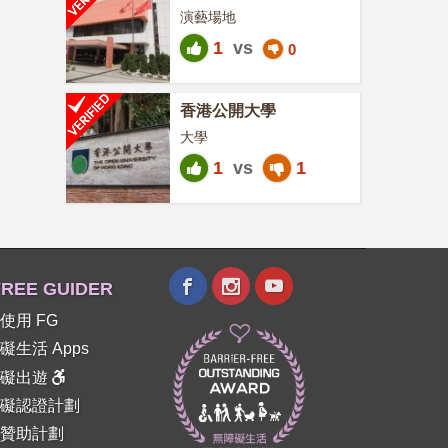
演藝場地
1
vs
0
香港公開大學
大學
1
vs
1
REE GUIDER
使用 FG
礙生活 Apps
障礙出遊
礙認證計劃
贊助計劃