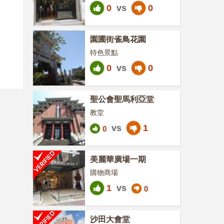
0
vs
0
園圃街雀鳥花園
特色景點
0
vs
0
聖公會聖馬利亞堂
教堂
vs
1
0
美麗華廣場一期
購物商場
1
vs
0
沙田大會堂