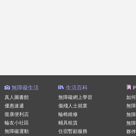
無障礙生活
生活百科
F
真人圖書館
無障礙網上學習
如何
優惠速遞
傷殘人士就業
無障
復康便利店
輪椅維修
無
輪友小社區
輔具租賃
無障
無障礙運動
住宿暫顧服務
夥伴