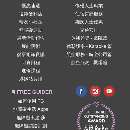
優惠速遞
傷殘人士就業
復康便利店
住宿暫顧服務
輪友小社區
殘疾人士優惠
無障礙運動
交通安排
最新活動預告
休憩娛樂 - 戲院篇
展能藝術
休憩娛樂 - Karaoke 篇
復康組織資訊
航空服務 - 航空公司篇
比賽日程
航空服務 - 機場篇
進修課程
港鐵站資訊
FREE GUIDER
如何使用 FG
無障礙生活 Apps
無障礙出遊
無障礙認證計劃