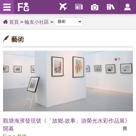
首頁
輪友小社區
藝術
觀塘海濱發現號《「故鄉‧故事」游榮光水彩作品展》
開幕