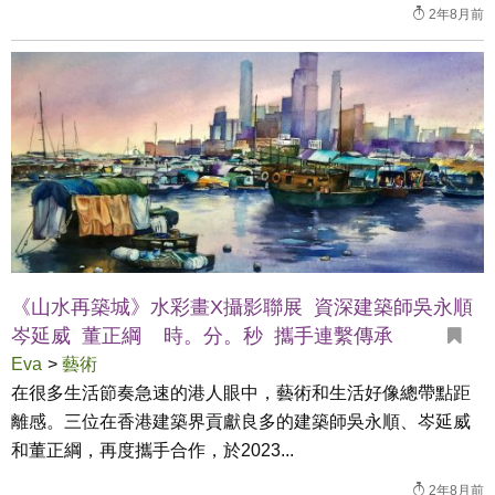
2年8月前
《山水再築城》水彩畫X攝影聯展 資深建築師吳永順
岑延威 董正綱 時。分。秒 攜手連繫傳承
Eva
>
藝術
在很多生活節奏急速的港人眼中，藝術和生活好像總帶點距
離感。三位在香港建築界貢獻良多的建築師吳永順、岑延威
和董正綱，再度攜手合作，於2023...
2年8月前