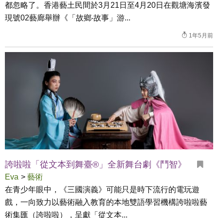
都忽略了。香港藝土民間於3月21日至4月20日在觀塘海濱發
現號02藝廊舉辦《「故鄉‧故事」游...
1年5月前
誇啦啦「從文本到舞臺®」全新舞台劇《鬥智》
Eva
>
藝術
在青少年眼中，《三國演義》可能只是時下流行的電玩遊
戲，一向致力以藝術融入教育的本地雙語學習機構誇啦啦藝
術集匯（誇啦啦），呈獻「從文本...