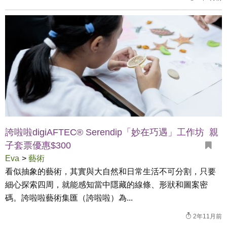
誇啦啦digiAFTEC® Serendip「妙在巧遇」工作坊 親
子套票優惠$300
Eva
>
藝術
看似抽象的藝術，其實與大自然和日常生活不可分割，只要
細心探索四周，就能感知當中隱藏的線條、形狀和圖案密
碼。誇啦啦藝術集匯（誇啦啦）為...
2年11月前