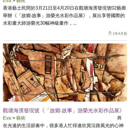
Eva
>
藝術
香港藝土民間於3月21日至4月20日在觀塘海濱發現號02藝廊
舉辦《「故鄉‧故事」游榮光水彩作品展》，展出享譽國際的
水彩畫大師游榮光30幅神級畫作，...
1年4月前
觀塘海濱發現號《「故鄉‧故事」游榮光水彩作品展》
Eva
>
藝術
在光速的生活節奏中，很多港人忙得連欣賞沿路風光的心神