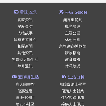
環球資訊
去街 Guider
實時資訊
無障礙餐廳
星級專訪
觀光旅遊
人物故事
主題公園
輪椅旅遊推介
休憩公園
相關新聞
宗教建築/博物館
其他資訊
購物指南
無障礙大學生活
教育機構
每月通訊
休憩娛樂
無障礙生活
生活百科
真人圖書館
無障礙網上學習
優惠速遞
傷殘人士就業
復康便利店
住宿暫顧服務
輪友小社區
殘疾人士優惠