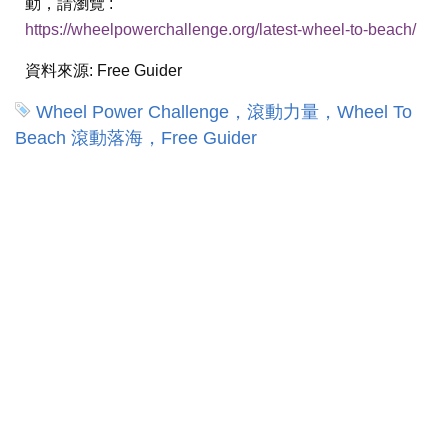
動，請瀏覽 :
https://wheelpowerchallenge.org/latest-wheel-to-beach/
資料來源:
Free Guider
Wheel Power Challenge，滾動力量，Wheel To
Beach 滾動落海，Free Guider