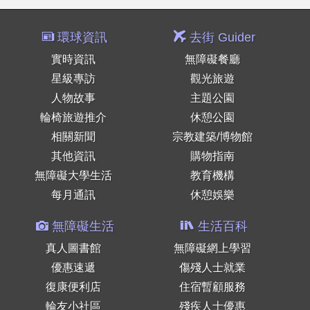
環球資訊
去街 Guider
實時資訊
無障礙餐廳
星級專訪
觀光旅遊
人物故事
主題公園
輪椅旅遊推介
休憩公園
相關新聞
宗教建築/博物館
其他資訊
購物指南
無障礙大學生活
教育機構
每月通訊
休憩娛樂
無障礙生活
生活百科
真人圖書館
無障礙網上學習
優惠速遞
傷殘人士就業
復康便利店
住宿暫顧服務
輪友小社區
殘疾人士優惠