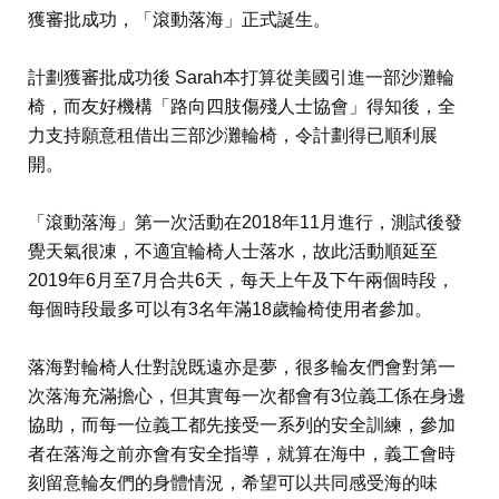
獲審批成功，「滾動落海」正式誕生。
計劃獲審批成功後 Sarah本打算從美國引進一部沙灘輪
椅，而友好機構「路向四肢傷殘人士協會」得知後，全
力支持願意租借出三部沙灘輪椅，令計劃得已順利展
開。
「滾動落海」第一次活動在2018年11月進行，測試後發
覺天氣很凍，不適宜輪椅人士落水，故此活動順延至
2019年6月至7月合共6天，每天上午及下午兩個時段，
每個時段最多可以有3名年滿18歲輪椅使用者參加。
落海對輪椅人仕對說既遠亦是夢，很多輪友們會對第一
次落海充滿擔心，但其實每一次都會有3位義工係在身邊
協助，而每一位義工都先接受一系列的安全訓練，參加
者在落海之前亦會有安全指導，就算在海中，義工會時
刻留意輪友們的身體情況，希望可以共同感受海的味