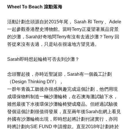
Wheel To Beach 滾動落海
活動計劃念頭源自於2015年尾， Sarah 和 Terry 、Adele
一起參觀香港歷史博物館。當時Terry正凝望著展品背景
的沙灘，Sarah好奇地問Terry有沒有去過沙灘？Terry 回
答從來沒有去過，只是站在很遠地方望見過。
Sarah即時想起輪椅可否去到沙灘？
念頭響起後，亦時近聖誕節，Sarah有一個義工計劃
（Design Thinking DIY），
一群年青義工聽後亦很感興趣完成這個計劃，他們用現
成環保物料制造一輛沙灘輪椅，在石澳海灘試驗下水，
雖然最後下水後環保沙灘輪椅變成廢品。但經過試驗後
發個這個計劃很值得發展，直至兩年後Sarah在網上看見
外國有沙灘輪椅出現，即時想起將計劃付諸實行，亦同
時將計劃向SIE FUND 申請撥款。直至2018年計劃終於