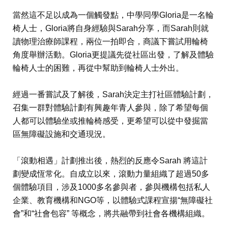
當然這不足以成為一個觸發點，中學同學Gloria是一名輪
椅人士，Gloria將自身經驗與Sarah分享，而Sarah則就
讀物理治療師課程，兩位一拍即合，商議下嘗試用輪椅
角度舉辦活動。Gloria更提議先從社區出發，了解及體驗
輪椅人士的困難，再從中幫助到輪椅人士外出。
經過一番嘗試及了解後，Sarah決定主打社區體驗計劃，
召集一群對體驗計劃有興趣年青人參與，除了希望每個
人都可以體驗坐或推輪椅感受，更希望可以從中發掘當
區無障礙設施和交通現況。
「滾動相遇」計劃推出後，熱烈的反應令Sarah 將這計
劃變成恆常化。自成立以來，滾動力量組織了超過50多
個體驗項目，涉及1000多名參與者，參與機構包括私人
企業、教育機構和NGO等，以體驗式課程宣揚“無障礙社
會”和“社會包容” 等概念，將共融帶到社會各機構組織。