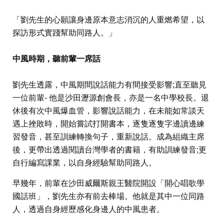
「劉先生的心願讓身邊原本意志消沉的人重燃希望，以
探訪形式實踐幫助同路人。」
中風時期，聽前輩一席話
劉先生透露，中風期間說話能力有間接受影響;直至聽見
一位前輩- 他是沙田瀝源創會長，亦是一名中學校長。退
休後有次中風爆血管，影響說話能力，在未能如常談天
遇上挫敗時，開始嘗試打開書本，逐隻逐隻字邊讀邊練
習發音，甚至訓練轉換句子，重新說話。成為組織主席
後，更帶出透過閱讀台灣學者的書籍，有助訓練發音;更
自行編寫課業，以自身經驗幫助同路人。
早幾年，前輩在沙田威爾斯親王醫院開設「開心唱歌學
國話班」，劉先生亦有前去棒場。他就是其中一位同路
人，透過自身經歷感化身邊人的中風患者。