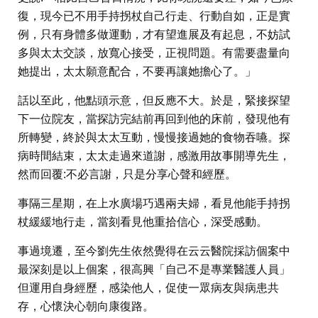
復，現今已不用手持拐杖自己行走、行動自如，正是實
例，只有身體多做運動，才有望進展及有起息，不妨試
多與太太交談，放寬心接受，正視問題。有需要盡量向
她提出，太太願意配合，不要再讓她擔心了。」
話以至此，他點頭示意，但反應不大。於是，緊接探望
下一位院友，當探訪完結前再回到他的床前，發現他有
所轉變，終於與太太互動，慢慢接過她的食物吞嚥。探
病時間結束，太太走過來道謝，感激用故事開導先生，
然而回覆:不必言謝，只是分享心聲和經歷。
事隔三星期，在上水廣場巧遇兩夫婦，看見他能手持拐
杖緩緩地行走，當刻看見他重拾信心，深受感動。
事過境遷，至今劉先生依然覺得在云云醫院採訪個案中
最深刻是以上個案，很高興「自己不是專業醫護人員」
但運用自身經歷，感染他人，促使一眾病友與病患共
存，心懷決心朝向康復路。