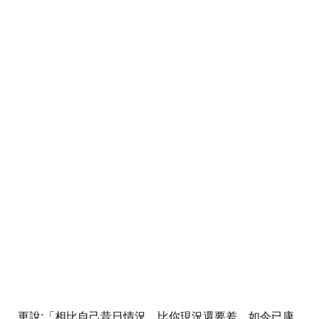
更說:「相比自己昔日情況，比你現況還要差，如今已康