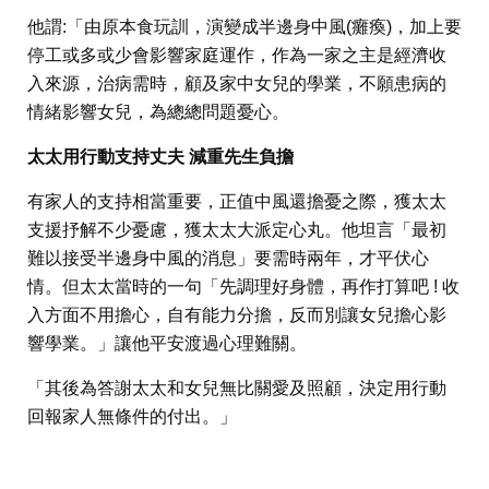
他謂:「由原本食玩訓，演變成半邊身中風(癱瘓)，加上要
停工或多或少會影響家庭運作，作為一家之主是經濟收
入來源，治病需時，顧及家中女兒的學業，不願患病的
情緒影響女兒，為總總問題憂心。
太太用行動支持丈夫 減重先生負擔
有家人的支持相當重要，正值中風還擔憂之際，獲太太
支援抒解不少憂慮，獲太太大派定心丸。他坦言「最初
難以接受半邊身中風的消息」要需時兩年，才平伏心
情。但太太當時的一句「先調理好身體，再作打算吧 ! 收
入方面不用擔心，自有能力分擔，反而別讓女兒擔心影
響學業。」讓他平安渡過心理難關。
「其後為答謝太太和女兒無比關愛及照顧，決定用行動
回報家人無條件的付出。」