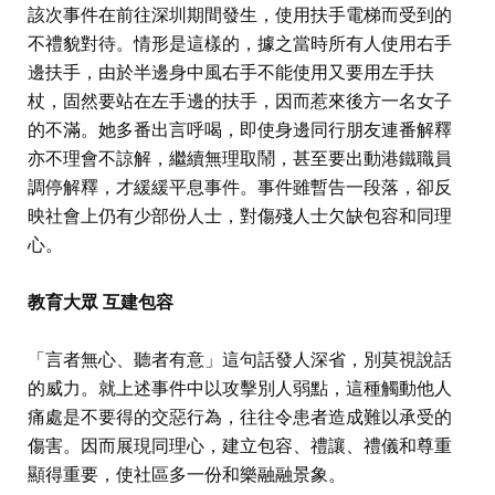
該次事件在前往深圳期間發生，使用扶手電梯而受到的
不禮貌對待。情形是這樣的，據之當時所有人使用右手
邊扶手，由於半邊身中風右手不能使用又要用左手扶
杖，固然要站在左手邊的扶手，因而惹來後方一名女子
的不滿。她多番出言呼喝，即使身邊同行朋友連番解釋
亦不理會不諒解，繼續無理取鬧，甚至要出動港鐵職員
調停解釋，才緩緩平息事件。事件雖暫告一段落，卻反
映社會上仍有少部份人士，對傷殘人士欠缺包容和同理
心。
教育大眾 互建包容
「言者無心、聽者有意」這句話發人深省，別莫視說話
的威力。就上述事件中以攻擊別人弱點，這種觸動他人
痛處是不要得的交惡行為，往往令患者造成難以承受的
傷害。因而展現同理心，建立包容、禮讓、禮儀和尊重
顯得重要，使社區多一份和樂融融景象。