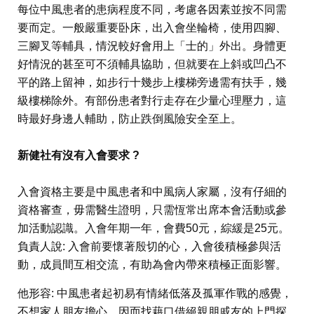
每位中風患者的患病程度不同，考慮各因素並按不同需
要而定。一般嚴重要卧床，出入會坐輪椅，使用四腳、
三腳叉等輔具，情況較好會用上「士的」外出。身體更
好情況的甚至可不須輔具協助，但就要在上斜或凹凸不
平的路上留神，如步行十幾步上樓梯旁邊需有扶手，幾
級樓梯除外。有部份患者對行走存在少量心理壓力，這
時最好身邊人輔助，防止跌倒風險安全至上。
新健社有沒有入會要求 ?
入會資格主要是中風患者和中風病人家屬，沒有仔細的
資格審查，毋需醫生證明，只需恆常出席本會活動或參
加活動認識。入會年期一年，會費50元，綜緩是25元。
負責人說: 入會前要懷著殷切的心，入會後積極參與活
動，成員間互相交流，有助為會內帶來積極正面影響。
他形容: 中風患者起初易有情緒低落及孤軍作戰的感覺，
不想家人朋友擔心，因而找藉口借絕親朋戚友的上門探