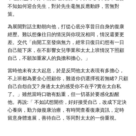
不知如何迎合先生，對於先生毫無反應動靜，苦無對
策。
為展開對話主動朝向他，打從心底分享昔日自身的復康
經歷。難以想像往日的情況與你現況相同，情況還要更
差。交代「由開工至發病無力，經常日復日幻想有一日
自己能下床，在不影響女兒學業和太太上班情況下照顧
自己，不願加重家人的負擔和擔心。」
當時他未有太大起息，於是反問他太太表現有多擔心，
不上班都為要全心照顧你，難道你仍選擇視若無睹? 只顧
自己自怨自艾? 身邊太太的感受你不在乎?實在太自私
了。」雖然當時口吻有點重，但一切基於要感化點醒
他。再說:「 不如試想開些，好好接受自己，改成下定決
心養病，勤力做復康治療，有時間查看復康資訊，定時
留意身體進展，善待自己，等同對太太的一份重視。