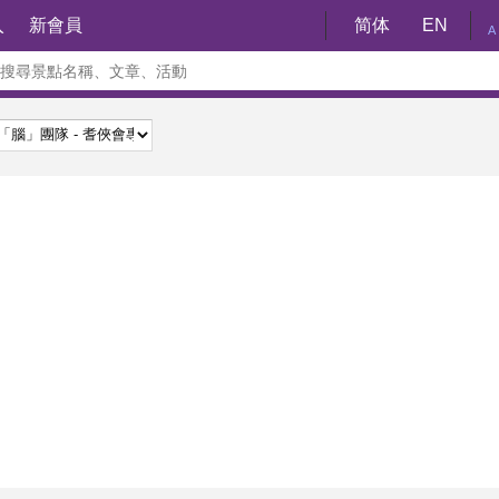
入
新會員
简体
EN
A