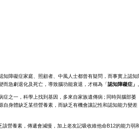
認知障礙症家庭、照顧者、中風人士都曾有疑問，而事實上認知
變而急劇退化及死亡，導致腦功能衰退，才稱為「
認知障礙症」
症之一，科學上找到基因，多來自家族遺傳病 ; 同時與腦部萎
源自身體缺乏某些營養素，而缺乏有機會讓記性和認知能力變差
乏該營養素，傳遞會減慢，加上老友記吸收維他命B12的能力弱