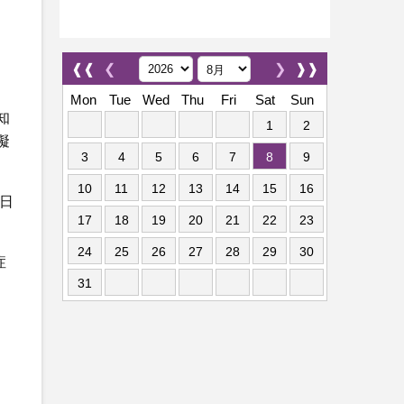
❰❰
❮
❯
❱❱
Mon
Tue
Wed
Thu
Fri
Sat
Sun
知
1
2
礙
3
4
5
6
7
8
9
10
11
12
13
14
15
16
日
17
18
19
20
21
22
23
24
25
26
27
28
29
30
症
31