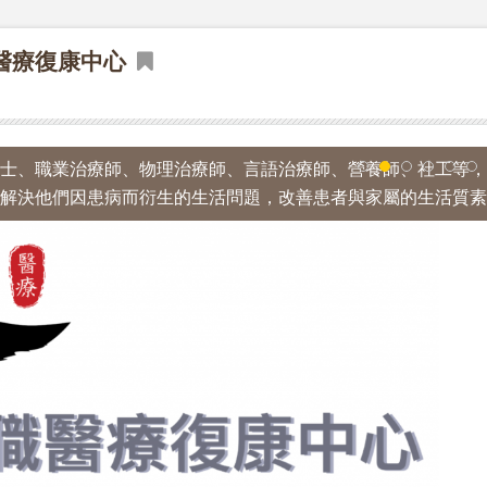
職醫療復康中心
士、職業治療師、物理治療師、言語治療師、營養師、社工等，
1
2
3
4
5
6
解決他們因患病而衍生的生活問題，改善患者與家屬的生活質素