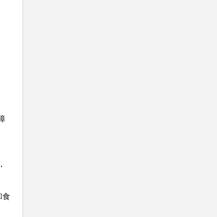
障
。
，
和食