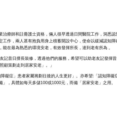
冊職業治療師和註冊護士資格，倆人很早透過日間醫院工作，洞悉認
定工作，兩人甚有抱負用身上積蓄開設中心，使命以緩減認知障
，能在最為熟悉的環境安老，有效發揮所長，達到老有所為 。
些老友記昔日擅長裝修，透過他們的服務，希望可以助老友記發揮昔
從照顧策劃走到居家安老」。」
認知障礙症」患者家屬籌劃往後的人生更好」。亦希望:「認知障礙
」，具體如每天多儲100或1000元，而備「居家安老」之用。