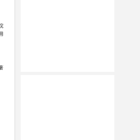
院
用
著