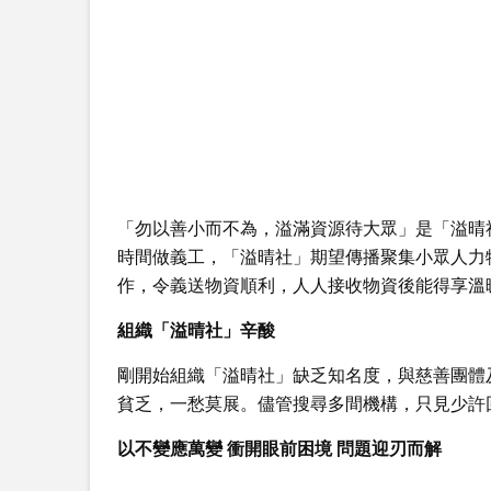
「勿以善小而不為，溢滿資源待大眾」是「溢晴
時間做義工，「溢晴社」期望傳播聚集小眾人力
作，令義送物資順利，人人接收物資後能得享溫
組織「溢晴社」辛酸
剛開始組織「溢晴社」缺乏知名度，與慈善團體及
貧乏，一愁莫展。儘管搜尋多間機構，只見少許
以不變應萬變 衝開眼前困境 問題迎刃而解