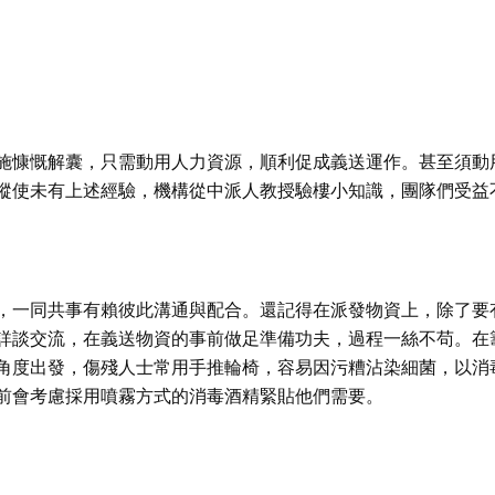
施慷慨解囊，只需動用人力資源，順利促成義送運作。甚至須動
縱使未有上述經驗，機構從中派人教授驗樓小知識，團隊們受益
，一同共事有賴彼此溝通與配合。還記得在派發物資上，除了要
詳談交流，在義送物資的事前做足準備功夫，過程一絲不苟。在
角度出發，傷殘人士常用手推輪椅，容易因污糟沾染細菌，以消
前會考慮採用噴霧方式的消毒酒精緊貼他們需要。