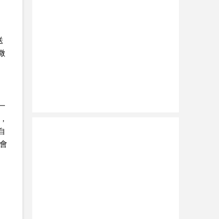
送
微
一
，
自
會