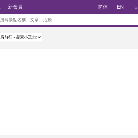
入
新會員
简体
EN
A