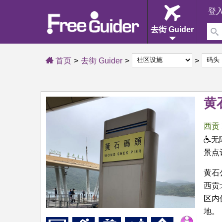
登
去街 Guider
首页
去街 Guider
黄
西贡
无
景点
黄石
西贡
区内
地。