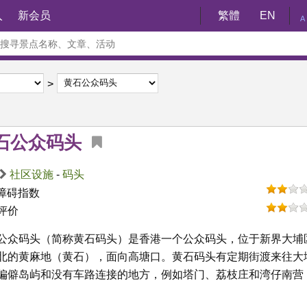
入
新会员
繁體
EN
A
石公众码头
社区设施
-
码头
障碍指数
评价
公众码头（简称黄石码头）是香港一个公众码头，位于新界大埔
北的黄麻地（黄石），面向高塘口。黄石码头有定期街渡来往大
偏僻岛屿和没有车路连接的地方，例如塔门、荔枝庄和湾仔南营