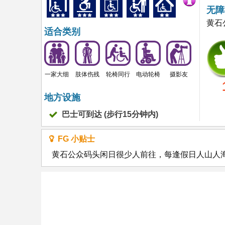
无障
黄石
适合类别
一家大细
肢体伤残
轮椅同行
电动轮椅
摄影友
地方设施
巴士可到达 (步行15分钟内)
FG 小贴士
黄石公众码头闲日很少人前往，每逢假日人山人