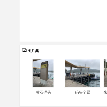
图片集
黄石码头
码头全景
来