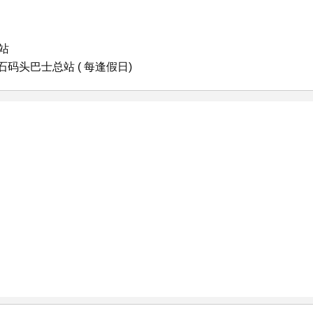
站
码头巴士总站 ( 每逢假日)