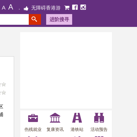
A
A
无障碍香港游
进阶搜寻
区
埔
伤残就业
复康资讯
港铁站
活动预告