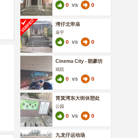
0
vs
0
湾仔北帝庙
庙宇
0
vs
0
Cinema City - 朗豪坊
戏院
0
vs
0
筲箕湾东大街休憩处
公园
0
vs
0
九龙仔运动场