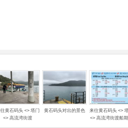
往黄石码头 <> 塔门
黄石码头对出的景色
来往黄石码头 <> 
<> 高流湾街渡
<> 高流湾街渡船