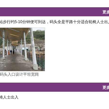
更
站步行约5-10分钟便可到达，码头全是平路十分适合轮椅人士出
码头入口设计平坦宽阔
更
轮椅人士出入