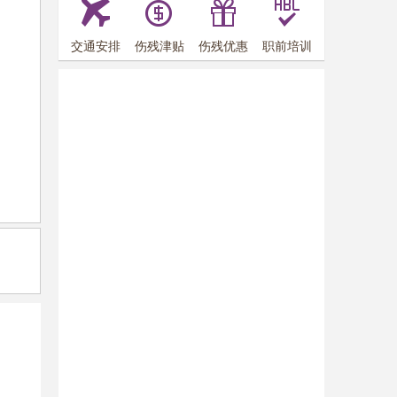
交通安排
伤残津贴
伤残优惠
职前培训