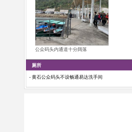
公众码头内通道十分阔落
厕所
- 黄石公众码头不设畅通易达洗手间