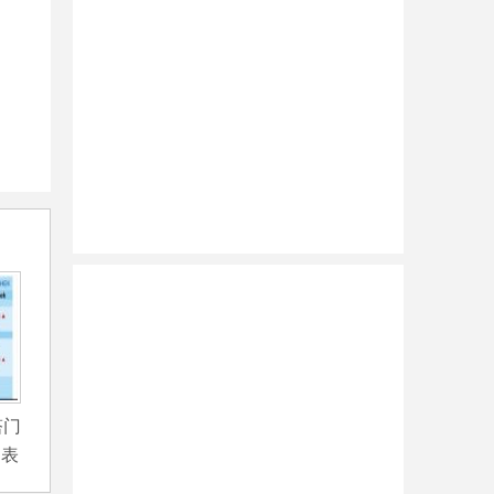
塔门
期表