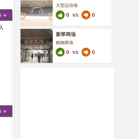
大型运动场
0
vs
0
多
入
新翠商场
购物商场
0
vs
0
多