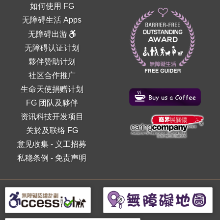
如何使用 FG
无障碍生活 Apps
无障碍出游
无障碍认证计划
夥伴赞助计划
社区合作推广
生命天使捐赠计划
FG 团队及夥伴
资讯科技开发项目
关於及联络 FG
意见收集
-
义工招募
私稳条例
-
免责声明