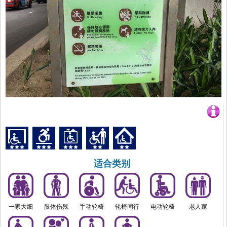
适合类别
一家大细
肢体伤残
手动轮椅
轮椅同行
电动轮椅
老人家