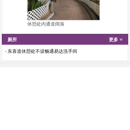
休憩处内通道阔落
厕所
更多
- 东喜道休憩处不设畅通易达洗手间