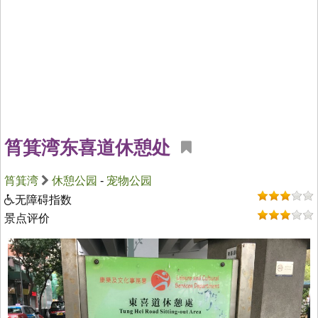
筲箕湾东喜道休憩处
筲箕湾
休憩公园
-
宠物公园
无障碍指数
景点评价