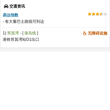
交通资讯
易达指数
- 有大量巴士路线可到达
1)
筲箕湾
- [
港岛线
]
无障碍设施
港铁筲箕湾站D1出口