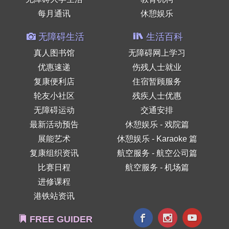
每月通讯
休憩娱乐
无障碍生活
生活百科
真人图书馆
无障碍网上学习
优惠速递
伤残人士就业
复康便利店
住宿暂顾服务
轮友小社区
残疾人士优惠
无障碍运动
交通安排
最新活动预告
休憩娱乐 - 戏院篇
展能艺术
休憩娱乐 - Karaoke 篇
复康组织资讯
航空服务 - 航空公司篇
比赛日程
航空服务 - 机场篇
进修课程
港铁站资讯
FREE GUIDER