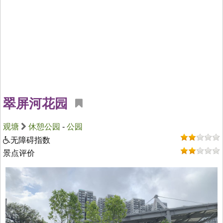
翠屏河花园
观塘
休憩公园
-
公园
无障碍指数
景点评价