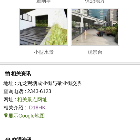
避雨亭
休憩地方
小型水景
观景台
相关资讯
地址 : 九龙观塘成业街与敬业街交界
查询电话 : 2343-6123
网址 :
相关景点网址
相关介绍 :
D18HK
显示Google地图
交通资讯