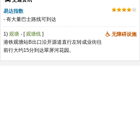
易达指数
- 有大量巴士路线可到达
1)
观塘
- [
观塘线
]
无障碍设施
港铁观塘站B出口沿开源道直行左转成业街往
前行大约15分到达翠屏河花园。