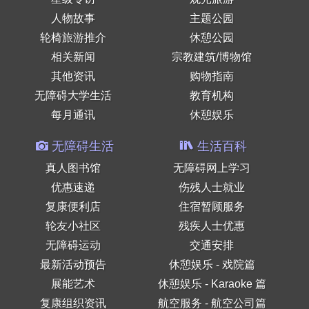
人物故事
主题公园
轮椅旅游推介
休憩公园
相关新闻
宗教建筑/博物馆
其他资讯
购物指南
无障碍大学生活
教育机构
每月通讯
休憩娱乐
无障碍生活
生活百科
真人图书馆
无障碍网上学习
优惠速递
伤残人士就业
复康便利店
住宿暂顾服务
轮友小社区
残疾人士优惠
无障碍运动
交通安排
最新活动预告
休憩娱乐 - 戏院篇
展能艺术
休憩娱乐 - Karaoke 篇
复康组织资讯
航空服务 - 航空公司篇