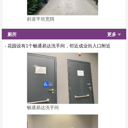
斜道平坦宽阔
厕所
更多
- 花园设有1个畅通易达洗手间，邻近成业街入口附近
畅通易达洗手间