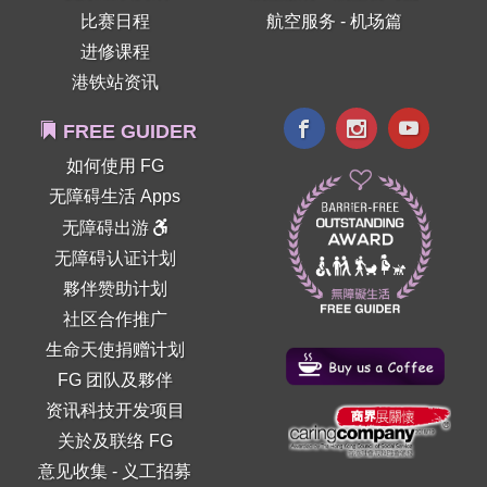
比赛日程
航空服务 - 机场篇
进修课程
港铁站资讯
FREE GUIDER
如何使用 FG
无障碍生活 Apps
无障碍出游
无障碍认证计划
夥伴赞助计划
社区合作推广
生命天使捐赠计划
FG 团队及夥伴
资讯科技开发项目
关於及联络 FG
意见收集
-
义工招募