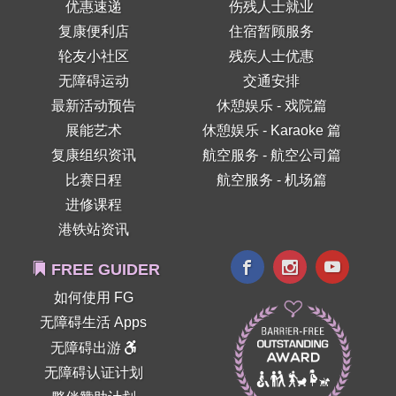
优惠速递
伤残人士就业
复康便利店
住宿暂顾服务
轮友小社区
残疾人士优惠
无障碍运动
交通安排
最新活动预告
休憩娱乐 - 戏院篇
展能艺术
休憩娱乐 - Karaoke 篇
复康组织资讯
航空服务 - 航空公司篇
比赛日程
航空服务 - 机场篇
进修课程
港铁站资讯
FREE GUIDER
如何使用 FG
无障碍生活 Apps
无障碍出游
无障碍认证计划