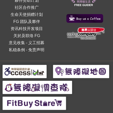
夥伴赞助计划
社区合作推广
生命天使捐赠计划
FG 团队及夥伴
资讯科技开发项目
关於及联络 FG
意见收集
-
义工招募
私稳条例
-
免责声明