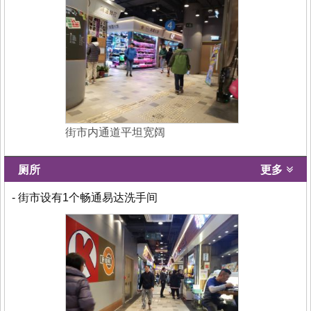
街市内通道平坦宽阔
厕所
更多
- 街市设有1个畅通易达洗手间