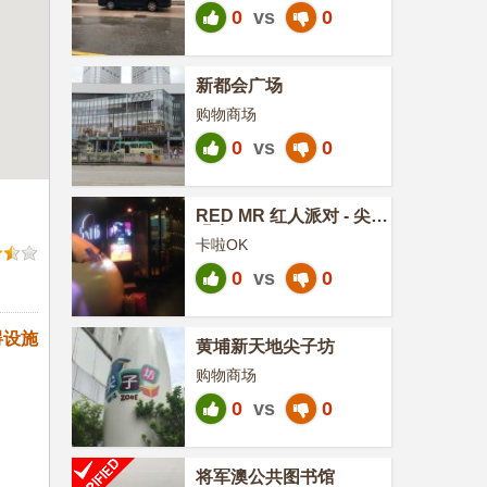
0
vs
0
新都会广场
购物商场
0
vs
0
RED MR 红人派对 - 尖沙
咀店
卡啦OK
0
vs
0
碍设施
黄埔新天地尖子坊
购物商场
0
vs
0
将军澳公共图书馆