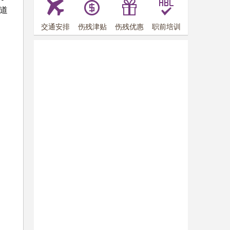
道
交通安排
伤残津贴
伤残优惠
职前培训