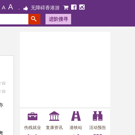
A
A
无障碍香港游
进阶搜寻
亦
伤残就业
复康资讯
港铁站
活动预告
考