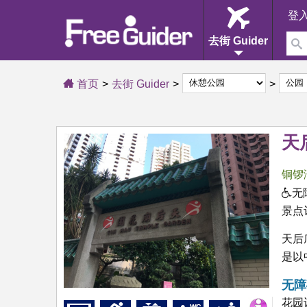
登
去街 Guider
首页
去街 Guider
天
铜锣
无
景点
天后
是以
无障
花园