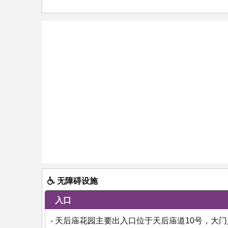
无障碍设施
入口
- 天后庙花园主要出入口位于天后庙道10号，大