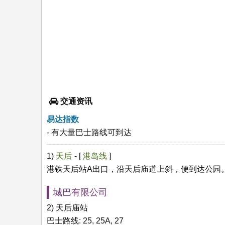
交通资讯
易达指数
- 有大量巴士路线可到达
1)
天后
- [
港岛线
]
港铁天后站A出口，沿天后庙道上斜，便到达公园
城巴有限公司
2) 天后庙站
巴士路线: 25, 25A, 27