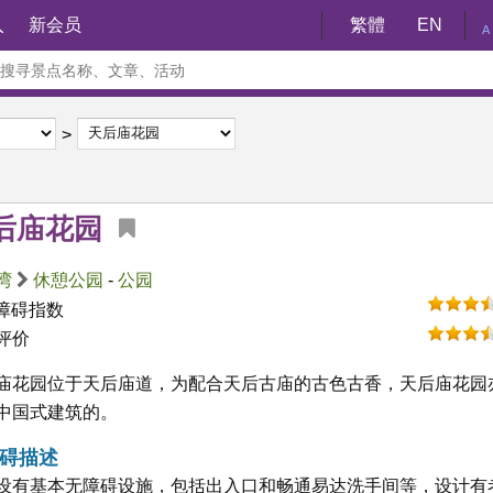
入
新会员
繁體
EN
A
后庙花园
湾
休憩公园
-
公园
障碍指数
评价
庙花园位于天后庙道，为配合天后古庙的古色古香，天后庙花园
中国式建筑的。
碍描述
设有基本无障碍设施，包括出入口和畅通易达洗手间等，设计有