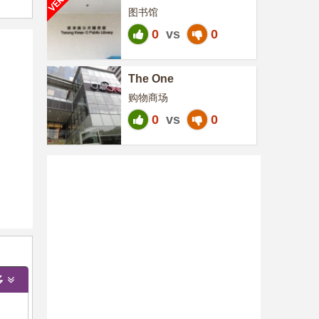
图书馆
0
vs
0
The One
购物商场
0
vs
0
多