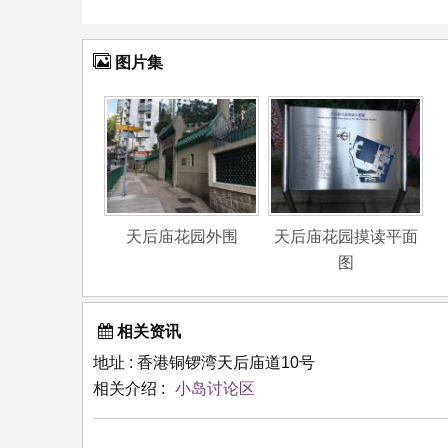
图片集
天后庙花园外围
天后庙花园摸读平面
图
相关资讯
地址 : 香港铜锣湾天后庙道10号
相关介绍 :
小岛讨论区