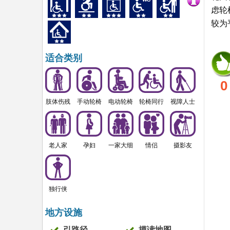
虑轮
较为
适合类别
0
肢体伤残
手动轮椅
电动轮椅
轮椅同行
视障人士
老人家
孕妇
一家大细
情侣
摄影友
独行侠
地方设施
引路径
摸读地图