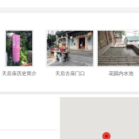
天后庙历史简介
天后古庙门口
花园内水池