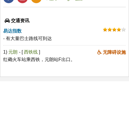
交通资讯
易达指数
- 有大量巴士路线可到达
1)
元朗
- [
西铁线
]
无障碍设施
红磡火车站乘西铁，元朗站F出口。