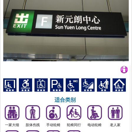
适合类别
一家大细
肢体伤残
手动轮椅
轮椅同行
电动轮椅
老人家