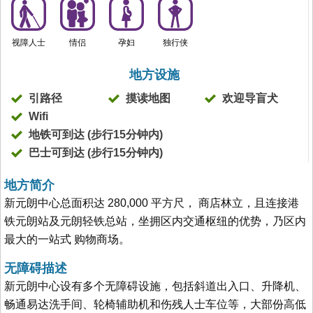
视障人士
情侣
孕妇
独行侠
地方设施
引路径
摸读地图
欢迎导盲犬
Wifi
地铁可到达 (步行15分钟内)
巴士可到达 (步行15分钟内)
地方简介
新元朗中心总面积达 280,000 平方尺， 商店林立，且连接港
铁元朗站及元朗轻铁总站，坐拥区内交通枢纽的优势，乃区内
最大的一站式 购物商场。
无障碍描述
新元朗中心设有多个无障碍设施，包括斜道出入口、升降机、
畅通易达洗手间、轮椅辅助机和伤残人士车位等，大部份高低