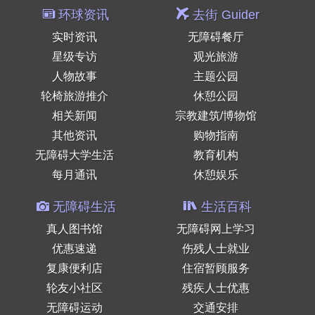
环球资讯
去街 Guider
实时资讯
无障碍餐厅
星级专访
观光旅游
人物故事
主题公园
轮椅旅游推介
休憩公园
相关新闻
宗教建筑/博物馆
其他资讯
购物指南
无障碍大学生活
教育机构
每月通讯
休憩娱乐
无障碍生活
生活百科
真人图书馆
无障碍网上学习
优惠速递
伤残人士就业
复康便利店
住宿暂顾服务
轮友小社区
残疾人士优惠
无障碍运动
交通安排