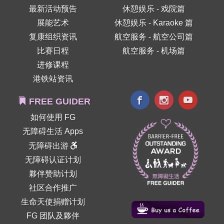
最新活动预告
休憩娱乐 - 戏院篇
展能艺术
休憩娱乐 - Karaoke 篇
复康组织资讯
航空服务 - 航空公司篇
比赛日程
航空服务 - 机场篇
进修课程
港铁站资讯
FREE GUIDER
如何使用 FG
无障碍生活 Apps
无障碍出游
无障碍认证计划
夥伴赞助计划
社区合作推广
生命天使捐赠计划
FG 团队及夥伴