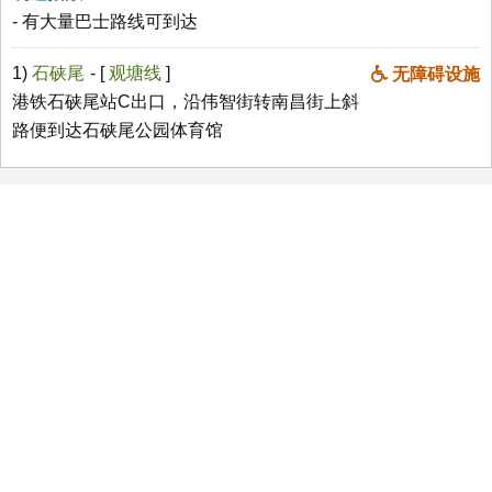
- 有大量巴士路线可到达
1)
石硖尾
- [
观塘线
]
无障碍设施
港铁石硖尾站C出口，沿伟智街转南昌街上斜
路便到达石硖尾公园体育馆