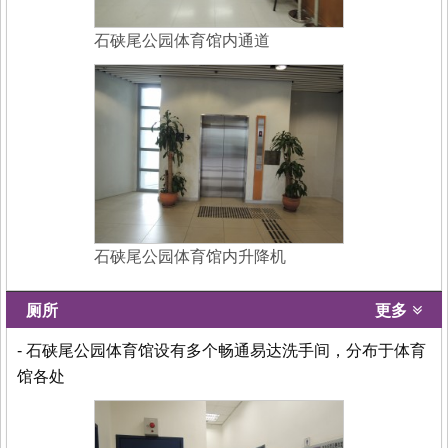
石硖尾公园体育馆内通道
石硖尾公园体育馆内升降机
厕所
更多
- 石硖尾公园体育馆设有多个畅通易达洗手间，分布于体育
馆各处