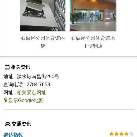
石硖尾公园体育馆内
石硖尾公园体育馆地
貌
下便利店
相关资讯
地址 : 深水埗南昌街290号
查询电话 : 2784-7658
网址 :
相关景点网址
显示Google地图
交通资讯
易达指数