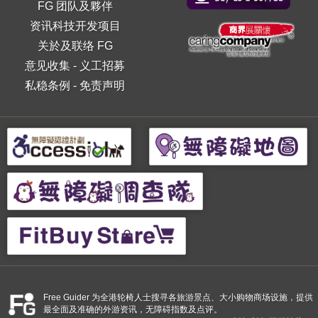
FG 团队及夥伴
资讯科技开发项目
关於及联络 FG
意见收集
-
义工招募
私稳条例
-
免责声明
Free Guider 为全港轮椅人士搜寻各旅游景点、大小购物商场设施，提供
最全面及准确的外游资讯，无障碍指数及点评。