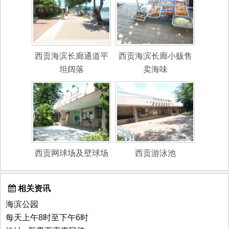
西贡海滨长廊通道平
西贡海滨长廊小贩售
坦阔落
卖海味
西贡网球场及壁球场
西贡游泳池
相关资讯
海滨公园
每天上午8时至下午6时