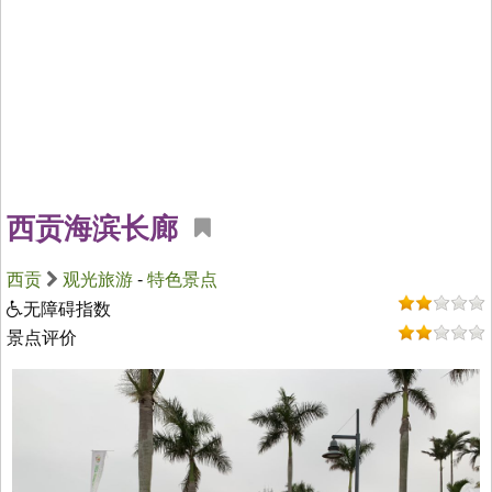
西贡海滨长廊
西贡
观光旅游
-
特色景点
无障碍指数
景点评价