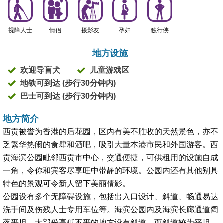
视障人士
情侣
摄影友
孕妇
独行侠
地方设施
欢迎导盲犬
儿童游戏区
地铁可到达 (步行30分钟内)
巴士可到达 (步行30分钟内)
地方简介
西贡被誉为香港的后花园，区内有美不胜收的天然景色，亦不
乏繁华热闹的食肆和酒吧，吸引大量本港市民和外国游客。西
贡海滨公园毗邻西贡市中心，交通便捷，可供租用的设施自成
一角，令你和宾客尽享旺中带静的环境。公园内还有其他别具
特色的景观可令新人留下美丽倩影。
公园设有多个无障碍设施，包括出入口设计、斜道、畅通易达
洗手间及伤残人士专用车位等。海滨公园内及海滨长廊通道阔
落平坦，大部份高低不平的地方设有斜道，而斜道较为平坦，