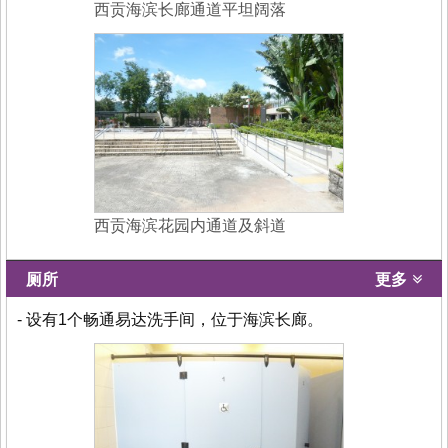
西贡海滨长廊通道平坦阔落
西贡海滨花园内通道及斜道
厕所
更多
- 设有1个畅通易达洗手间，位于海滨长廊。