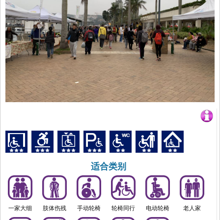
适合类别
一家大细
肢体伤残
手动轮椅
轮椅同行
电动轮椅
老人家