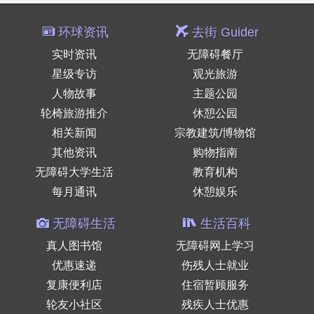
环球资讯
去街 Guider
实时资讯
无障碍餐厅
星级专访
观光旅游
人物故事
主题公园
轮椅旅游推介
休憩公园
相关新闻
宗教建筑/博物馆
其他资讯
购物指南
无障碍大学生活
教育机构
每月通讯
休憩娱乐
无障碍生活
生活百科
真人图书馆
无障碍网上学习
优惠速递
伤残人士就业
复康便利店
住宿暂顾服务
轮友小社区
残疾人士优惠