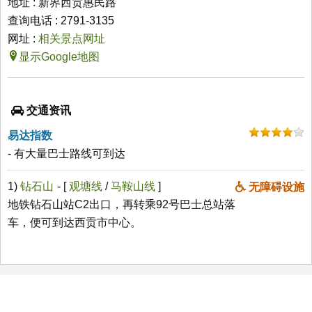
地址 : 新界西贡惠民路
查询电话 : 2791-3135
网址 :
相关景点网址
显示Google地图
交通资讯
易达指数
- 有大量巴士路线可到达
1)
钻石山
- [
观塘线
/
马鞍山线
]
无障碍设施
地铁钻石山站C2出口，再转乘92号巴士总站落
车，便可到达西贡市中心。