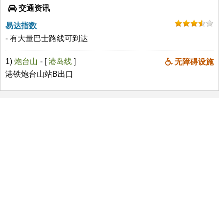
交通资讯
易达指数
- 有大量巴士路线可到达
1)
炮台山
- [
港岛线
]
无障碍设施
港铁炮台山站B出口