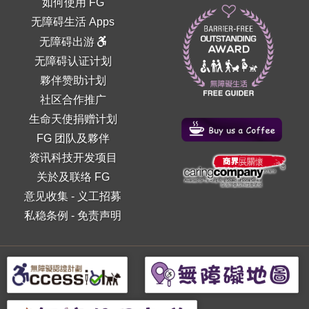
如何使用 FG
无障碍生活 Apps
无障碍出游
无障碍认证计划
夥伴赞助计划
社区合作推广
生命天使捐赠计划
FG 团队及夥伴
资讯科技开发项目
关於及联络 FG
意见收集
-
义工招募
私稳条例
-
免责声明