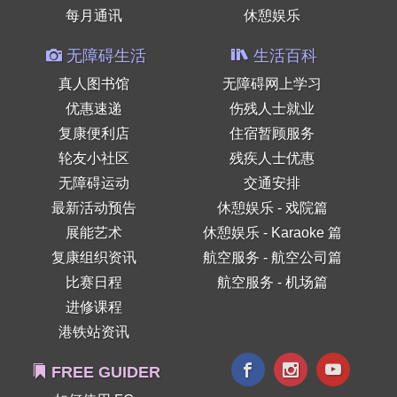
每月通讯
休憩娱乐
无障碍生活
生活百科
真人图书馆
无障碍网上学习
优惠速递
伤残人士就业
复康便利店
住宿暂顾服务
轮友小社区
残疾人士优惠
无障碍运动
交通安排
最新活动预告
休憩娱乐 - 戏院篇
展能艺术
休憩娱乐 - Karaoke 篇
复康组织资讯
航空服务 - 航空公司篇
比赛日程
航空服务 - 机场篇
进修课程
港铁站资讯
FREE GUIDER