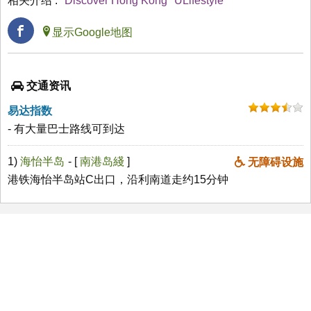
相关介绍 :
Discover Hong Kong
ULifestyle
显示Google地图
交通资讯
易达指数
- 有大量巴士路线可到达
1)
海怡半岛
- [
南港岛綫
]
无障碍设施
港铁海怡半岛站C出口，沿利南道走约15分钟