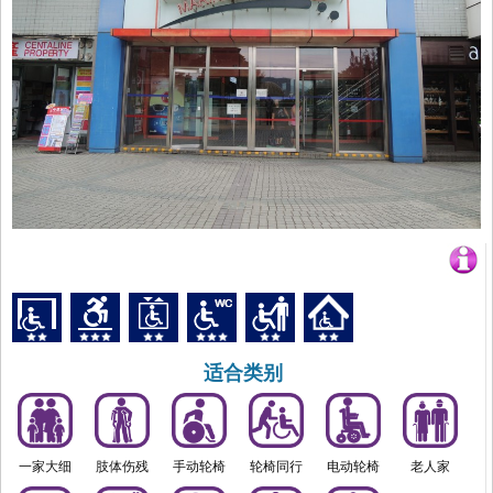
适合类别
一家大细
肢体伤残
手动轮椅
轮椅同行
电动轮椅
老人家