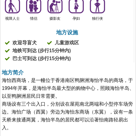
视障人士
情侣
摄影友
孕妇
独行侠
地方设施
欢迎导盲犬
儿童游戏区
地铁可到达 (步行15分钟内)
巴士可到达 (步行15分钟内)
地方简介
海怡西商场，是一幢位于香港南区鸭脷洲海怡半岛的商场，于
1994年开幕，是海怡半岛最大型的购物中心，照顾海怡半岛、
以至鸭脷洲居民日常需要。
商场设有三个出入口，分别设在屋苑南北两端和小型停车场旁
边。海怡广场（西翼）旁边为海怡东商场（东翼），设有一条
天桥来接通两翼，海怡半岛的居民都可以沿著怡南路轻易出
入。