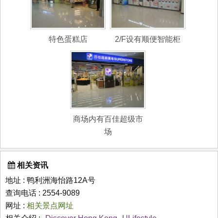
特色蛋糕店
2/F设有顺便智能柜
商场内有百佳超级市
场
相关资讯
地址 : 鸭利洲海怡路12A号
查询电话 : 2554-9089
网址 :
相关景点网址