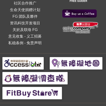
社区合作推广
生命天使捐赠计划
FG 团队及夥伴
资讯科技开发项目
关於及联络 FG
意见收集
-
义工招募
私稳条例
-
免责声明