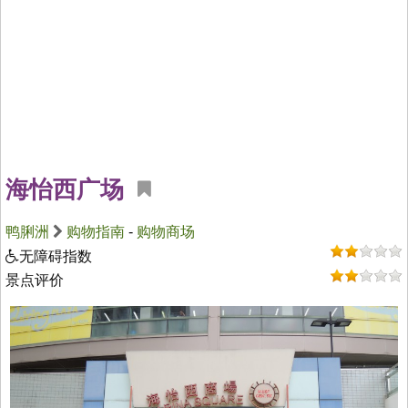
海怡西广场
鸭脷洲
购物指南
-
购物商场
无障碍指数
景点评价