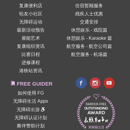
复康便利店
住宿暂顾服务
轮友小社区
残疾人士优惠
无障碍运动
交通安排
最新活动预告
休憩娱乐 - 戏院篇
展能艺术
休憩娱乐 - Karaoke 篇
复康组织资讯
航空服务 - 航空公司篇
比赛日程
航空服务 - 机场篇
进修课程
港铁站资讯
FREE GUIDER
如何使用 FG
无障碍生活 Apps
无障碍出游
无障碍认证计划
夥伴赞助计划