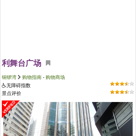
利舞台广场
铜锣湾
购物指南
-
购物商场
无障碍指数
景点评价