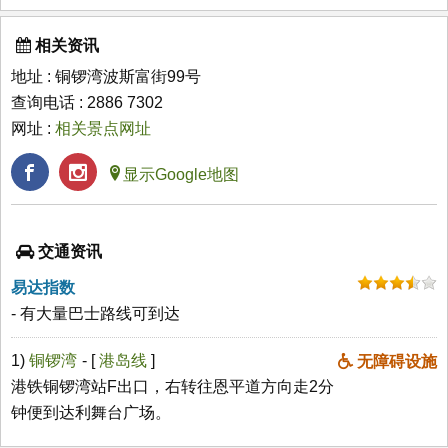
相关资讯
地址 : 铜锣湾波斯富街99号
查询电话 : 2886 7302
网址 :
相关景点网址
显示Google地图
交通资讯
易达指数
- 有大量巴士路线可到达
1)
铜锣湾
- [
港岛线
]
无障碍设施
港铁铜锣湾站F出口，右转往恩平道方向走2分
钟便到达利舞台广场。