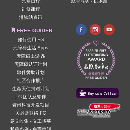
比赛日程
航空服务 - 机场篇
进修课程
港铁站资讯
FREE GUIDER
如何使用 FG
无障碍生活 Apps
无障碍出游
无障碍认证计划
夥伴赞助计划
社区合作推广
生命天使捐赠计划
FG 团队及夥伴
资讯科技开发项目
关於及联络 FG
意见收集
-
义工招募
私稳条例
-
免责声明