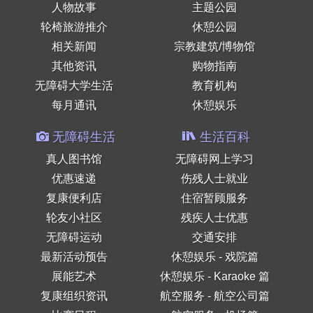
人物故事
主题公园
轮椅旅游推介
休憩公园
相关新闻
宗教建筑/博物馆
其他资讯
购物指南
无障碍大学生活
教育机构
每月通讯
休憩娱乐
无障碍生活
生活百科
真人图书馆
无障碍网上学习
优惠速递
伤残人士就业
复康便利店
住宿暂顾服务
轮友小社区
残疾人士优惠
无障碍运动
交通安排
最新活动预告
休憩娱乐 - 戏院篇
展能艺术
休憩娱乐 - Karaoke 篇
复康组织资讯
航空服务 - 航空公司篇