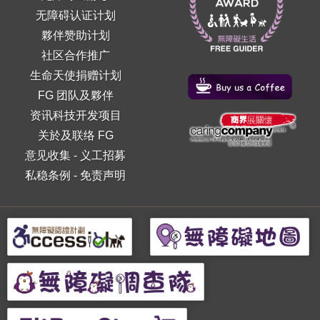
无障碍认证计划
夥伴赞助计划
社区合作推广
生命天使捐赠计划
FG 团队及夥伴
资讯科技开发项目
关於及联络 FG
意见收集
-
义工招募
私稳条例
-
免责声明