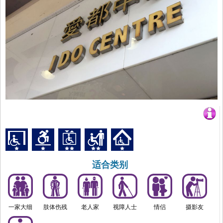
适合类别
一家大细
肢体伤残
老人家
视障人士
情侣
摄影友