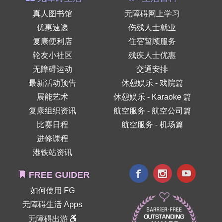
真人图书馆
无障碍网上学习
优惠速递
伤残人士就业
复康便利店
住宿暂顾服务
轮友小社区
残疾人士优惠
无障碍运动
交通安排
最新活动预告
休憩娱乐 - 戏院篇
展能艺术
休憩娱乐 - Karaoke 篇
复康组织资讯
航空服务 - 航空公司篇
比赛日程
航空服务 - 机场篇
进修课程
港铁站资讯
FREE GUIDER
如何使用 FG
无障碍生活 Apps
无障碍出游