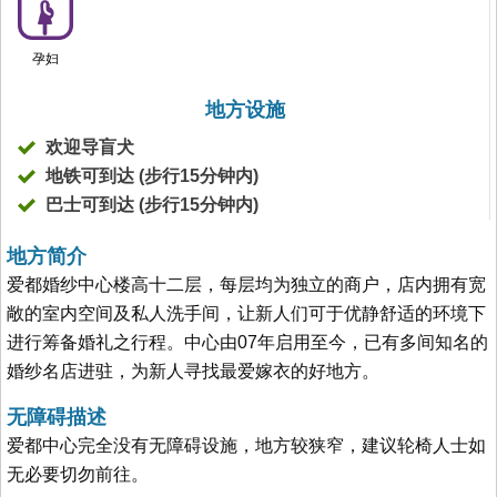
孕妇
地方设施
欢迎导盲犬
地铁可到达 (步行15分钟内)
巴士可到达 (步行15分钟内)
地方简介
爱都婚纱中心楼高十二层，每层均为独立的商户，店内拥有宽
敞的室内空间及私人洗手间，让新人们可于优静舒适的环境下
进行筹备婚礼之行程。中心由07年启用至今，已有多间知名的
婚纱名店进驻，为新人寻找最爱嫁衣的好地方。
无障碍描述
爱都中心完全没有无障碍设施，地方较狭窄，建议轮椅人士如
无必要切勿前往。