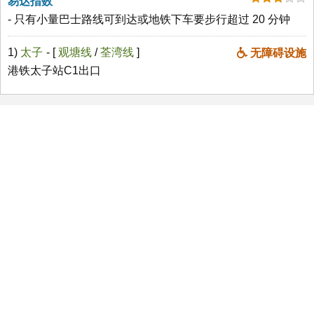
易达指数
- 只有小量巴士路线可到达或地铁下车要步行超过 20 分钟
1)
太子
- [
观塘线
/
荃湾线
]
无障碍设施
港铁太子站C1出口