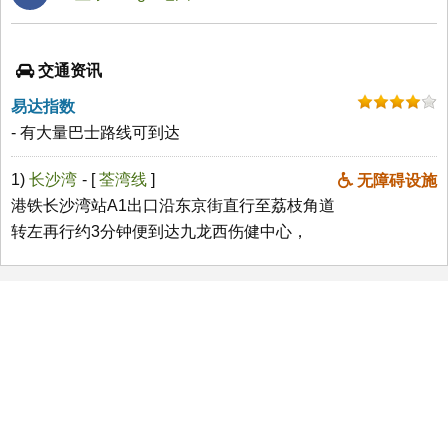
交通资讯
易达指数
- 有大量巴士路线可到达
1)
长沙湾
- [
荃湾线
]
无障碍设施
港铁长沙湾站A1出口沿东京街直行至荔枝角道
转左再行约3分钟便到达九龙西伤健中心，