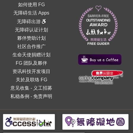
如何使用 FG
无障碍生活 Apps
无障碍出游
无障碍认证计划
夥伴赞助计划
社区合作推广
生命天使捐赠计划
FG 团队及夥伴
资讯科技开发项目
关於及联络 FG
意见收集
-
义工招募
私稳条例
-
免责声明