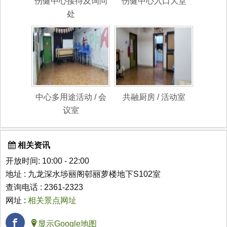
伤健中心接待及询问
伤健中心入口大堂
处
中心多用途活动 / 会
共融厨房 / 活动室
议室
相关资讯
开放时间: 10:00 - 22:00
地址 : 九龙深水埗丽阁邨丽萝楼地下S102室
查询电话 : 2361-2323
网址 :
相关景点网址
显示Google地图