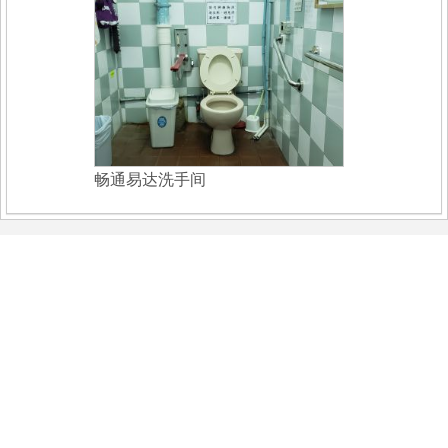
畅通易达洗手间