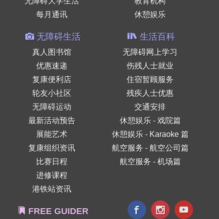
无障碍大学生活
教育机构
每月通讯
休憩娱乐
无障碍生活
生活百科
真人图书馆
无障碍网上学习
优惠速递
伤残人士就业
复康便利店
住宿暂顾服务
轮友小社区
残疾人士优惠
无障碍运动
交通安排
最新活动预告
休憩娱乐 - 戏院篇
展能艺术
休憩娱乐 - Karaoke 篇
复康组织资讯
航空服务 - 航空公司篇
比赛日程
航空服务 - 机场篇
进修课程
港铁站资讯
FREE GUIDER