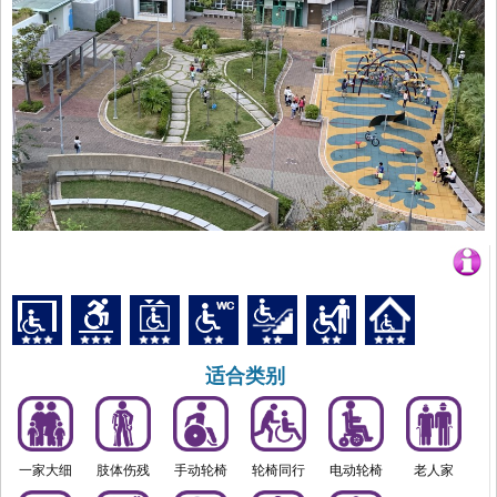
适合类别
一家大细
肢体伤残
手动轮椅
轮椅同行
电动轮椅
老人家