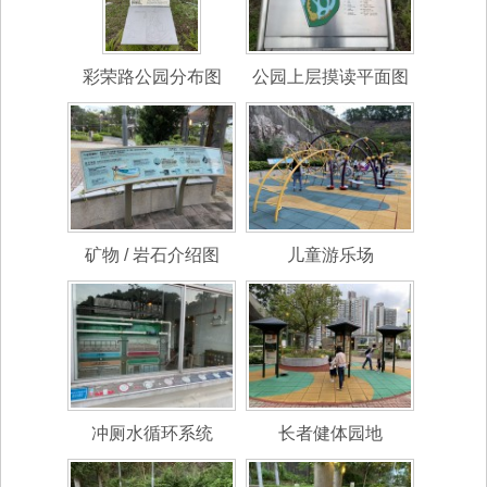
彩荣路公园分布图
公园上层摸读平面图
矿物 / 岩石介绍图
儿童游乐场
冲厕水循环系统
长者健体园地