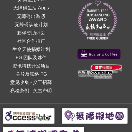
无障碍生活 Apps
无障碍出游
无障碍认证计划
夥伴赞助计划
社区合作推广
生命天使捐赠计划
FG 团队及夥伴
资讯科技开发项目
关於及联络 FG
意见收集
-
义工招募
私稳条例
-
免责声明