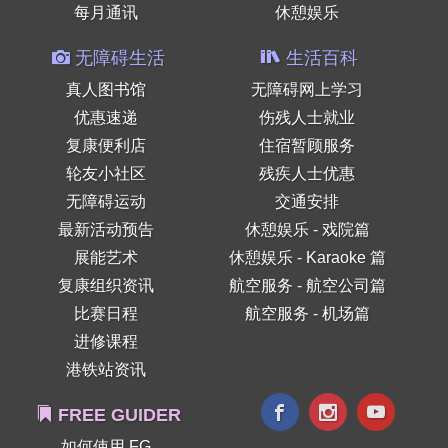
每月通讯
休憩娱乐
无障碍生活
生活百科
真人图书馆
无障碍网上学习
优惠速递
伤残人士就业
复康便利店
住宿暂顾服务
轮友小社区
残疾人士优惠
无障碍运动
交通安排
最新活动预告
休憩娱乐 - 戏院篇
展能艺术
休憩娱乐 - Karaoke 篇
复康组织资讯
航空服务 - 航空公司篇
比赛日程
航空服务 - 机场篇
进修课程
港铁站资讯
FREE GUIDER
如何使用 FG