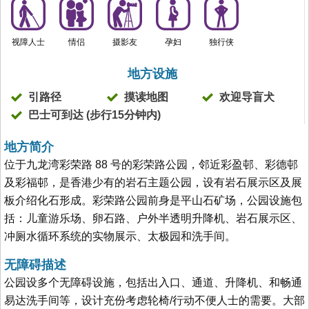
视障人士
情侣
摄影友
孕妇
独行侠
地方设施
引路径
摸读地图
欢迎导盲犬
巴士可到达 (步行15分钟内)
地方简介
位于九龙湾彩荣路 88 号的彩荣路公园，邻近彩盈邨、彩德邨
及彩福邨，是香港少有的岩石主题公园，设有岩石展示区及展
板介绍化石形成。彩荣路公园前身是平山石矿场，公园设施包
括：儿童游乐场、卵石路、户外半透明升降机、岩石展示区、
冲厕水循环系统的实物展示、太极园和洗手间。
无障碍描述
公园设多个无障碍设施，包括出入口、通道、升降机、和畅通
易达洗手间等，设计充份考虑轮椅/行动不便人士的需要。大部