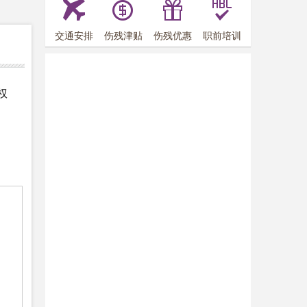
交通安排
伤残津贴
伤残优惠
职前培训
权