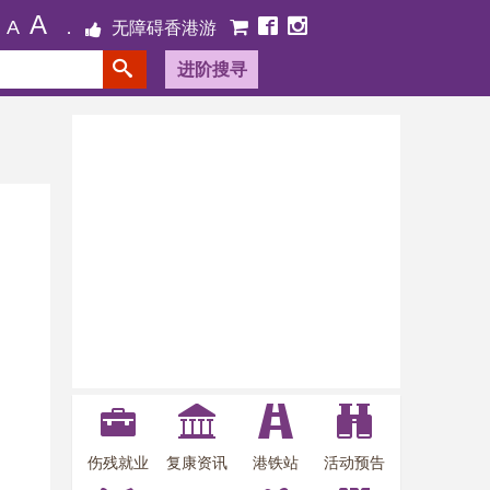
A
A
无障碍香港游
进阶搜寻
伤残就业
复康资讯
港铁站
活动预告