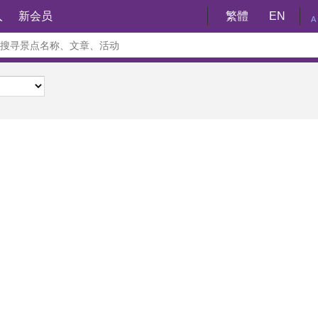
入
新会员
繁體
EN
A