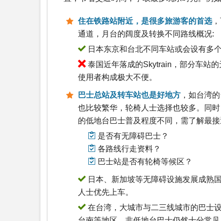
住在铁路站附近，是很多旅游客的首选
，
通道，月台的阔度及转换不同路线概况:
日本东京和台北不同车站或会设有多个
泰国近年落成的Skytrain，部分
使用者构成极大不便。
巴士总站及转车站也是好地方
，如台湾的
也比较繁华，轮椅人士选择也较多。同时
的低地台巴士普及程度不同，需了解最接
是否有无障碍巴士？
各路线行走资料？
巴士站是否有轮椅等候区？
日本、新加坡等无障碍设施发展成熟国
人士优先上车。
在台湾，大城市与二三线城市的巴士设
台南等地区，非低地台巴士仍然十分常见