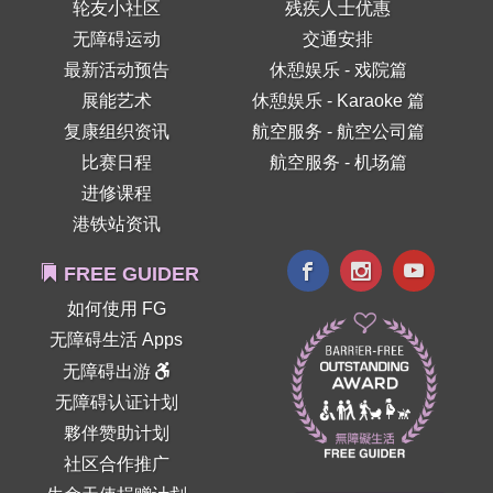
轮友小社区
残疾人士优惠
无障碍运动
交通安排
最新活动预告
休憩娱乐 - 戏院篇
展能艺术
休憩娱乐 - Karaoke 篇
复康组织资讯
航空服务 - 航空公司篇
比赛日程
航空服务 - 机场篇
进修课程
港铁站资讯
FREE GUIDER
如何使用 FG
无障碍生活 Apps
无障碍出游
无障碍认证计划
夥伴赞助计划
社区合作推广