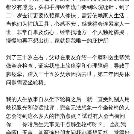
都没有感觉，头和手脚经常流血要到医院缝针，到了
二十岁去街更要依赖家人搀扶，需要依赖家人生活，
当他们为辅助工具，心感不安，感觉得会连累家人一
世，非常自卑及伤心，经常找地方一个人独处痛哭，
慢慢地再不想出街，家就是我唯一的庇护所。
到了三十岁左右，父母在朋友介绍一个脑科医生帮我
做全身检查，证实我患上脑痉挛和心理障碍，导致手
脚痉挛。踏入三十五岁父亲因病去世，第二年因身体
问题需要坐轮椅。
我的人生故事自从坐下轮椅之后，就一直受到别人用
歧视眼光和说话批评，完全无法想象一个坐轮椅的人
怎会得到这么多人的指指点点 ? 试过有人会当街问
你：「你咁后生无事无干点解坐轮椅呀？」 当刻我
会哑口无言，甚至连好朋友问我都唔想回答，觉得好