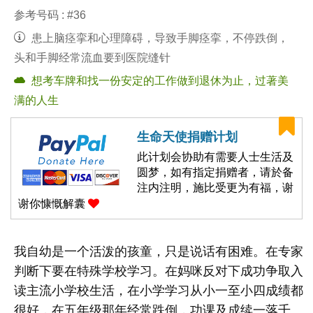
参考号码 : #36
患上脑痉挛和心理障碍，导致手脚痉挛，不停跌倒，
头和手脚经常流血要到医院缝针
想考车牌和找一份安定的工作做到退休为止，过著美
满的人生
生命天使捐赠计划
此计划会协助有需要人士生活及
圆梦，如有指定捐赠者，请於备
注内注明，施比受更为有福，谢
谢你慷慨解囊
我自幼是一个活泼的孩童，只是说话有困难。在专家
判断下要在特殊学校学习。在妈咪反对下成功争取入
读主流小学校生活，在小学学习从小一至小四成绩都
很好，在五年级那年经常跌倒，功课及成续一落千