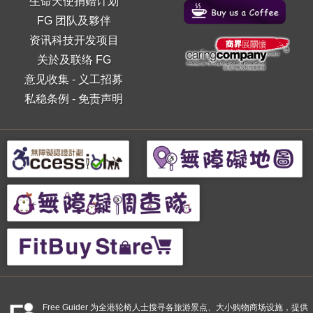
生命天使捐赠计划
FG 团队及夥伴
资讯科技开发项目
关於及联络 FG
意见收集
-
义工招募
私稳条例
-
免责声明
Free Guider 为全港轮椅人士搜寻各旅游景点、大小购物商场设施，提供