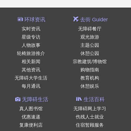
环球资讯
去街 Guider
实时资讯
无障碍餐厅
星级专访
观光旅游
人物故事
主题公园
轮椅旅游推介
休憩公园
相关新闻
宗教建筑/博物馆
其他资讯
购物指南
无障碍大学生活
教育机构
每月通讯
休憩娱乐
无障碍生活
生活百科
真人图书馆
无障碍网上学习
优惠速递
伤残人士就业
复康便利店
住宿暂顾服务